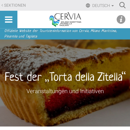
Direkt
Ri
SEKTIONEN
DEUTSCH
zum
Advan
Sito
Inhalt
udi menu
Searc
turistico
|
ufficiale
Direkt
Sektionen
Offizielle Website der Touristeninformation von Cervia, Milano Marittima,
di
Pinarella und Tagliata
zur
Cervia,
Navigation
Milano
Marittima,
Pinarella,
Tagliata
Fest der „Torta della Zitella“
Veranstaltungen und Initiativen