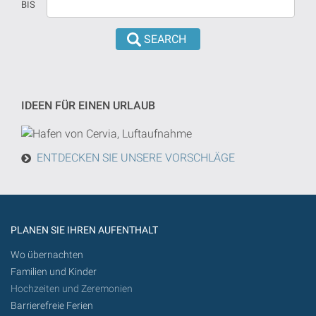
BIS
versehen
dd/mm/yyyy
sind,
format
wird
eingeführt
die
werden
Suche
von
IDEEN FÜR EINEN URLAUB
heute
in
der
ENTDECKEN SIE UNSERE VORSCHLÄGE
Zukunft
getan
werden
PLANEN SIE IHREN AUFENTHALT
Wo übernachten
Familien und Kinder
Hochzeiten und Zeremonien
Barrierefreie Ferien