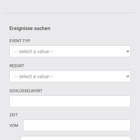
Ereignisse suchen
EVENT-TYP
RESORT
SCHLÜSSELWORT
ZEIT
Wenn
Datum
VOM
kein
sollte
Datum
in