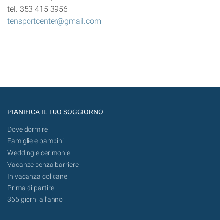
tel. 353 415 3956
tensportcenter@gmail.com
PIANIFICA IL TUO SOGGIORNO
Dove dormire
Famiglie e bambini
Wedding e cerimonie
Vacanze senza barriere
In vacanza col cane
Prima di partire
365 giorni all’anno