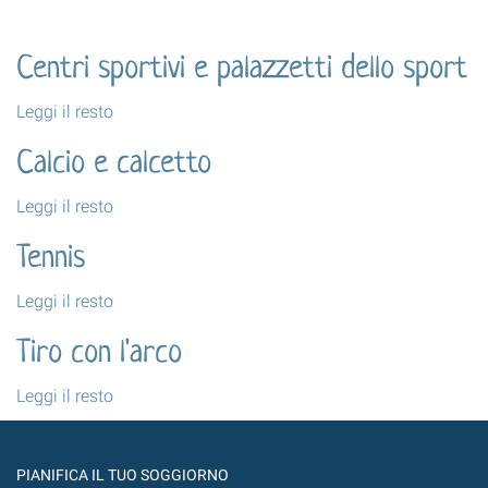
Centri sportivi e palazzetti dello sport
Centri
Leggi il resto
sportivi
Calcio e calcetto
e
palazzetti
Calcio
Leggi il resto
dello
e
sport
Tennis
calcetto
-
-
Tennis
Leggi il resto
-
Tiro con l'arco
Tiro
Leggi il resto
con
l'arco
-
PIANIFICA IL TUO SOGGIORNO