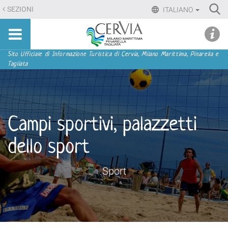
Salta
Ri
SEZIONI
ITALIANO
ai
Advan
Sito
contenuti.
udi menu
Searc
turistico
|
ufficiale
Salta
Sezioni
Sito Ufficiale di Informazione Turistica di Cervia, Milano Marittima, Pinarella e
di
Tagliata
alla
Cervia,
navigazione
Milano
Marittima,
Pinarella,
Campi sportivi, palazzetti
Tagliata
dello sport
Sport