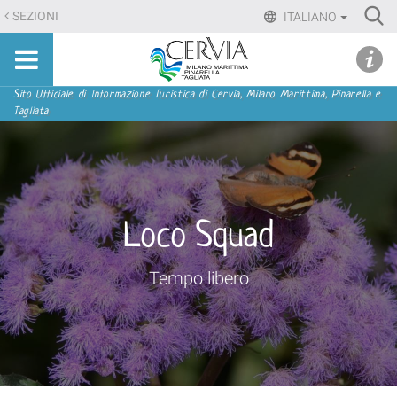
Salta
Ri
SEZIONI
ITALIANO
ai
Advan
Sito
contenuti.
udi menu
Searc
turistico
|
ufficiale
Salta
Sezioni
Sito Ufficiale di Informazione Turistica di Cervia, Milano Marittima, Pinarella e
di
Tagliata
alla
Cervia,
navigazione
Milano
Marittima,
Pinarella,
Tagliata
Loco Squad
Tempo libero