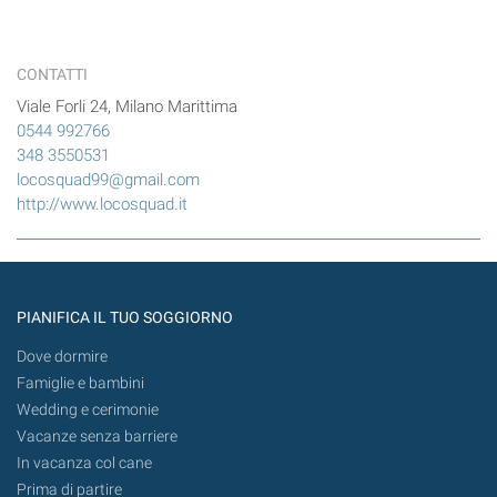
CONTATTI
Viale Forli 24, Milano Marittima
0544 992766
348 3550531
locosquad99@gmail.com
http://www.locosquad.it
PIANIFICA IL TUO SOGGIORNO
Dove dormire
Famiglie e bambini
Wedding e cerimonie
Vacanze senza barriere
In vacanza col cane
Prima di partire