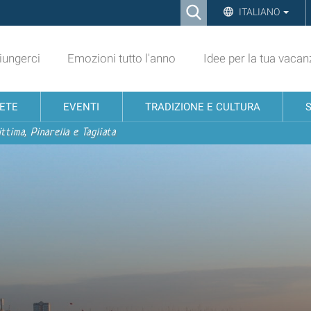
Ricerca
ITALIANO
Advanced
Search…
ungerci
Emozioni tutto l'anno
Idee per la tua vacan
NETE
EVENTI
TRADIZIONE E CULTURA
ttima, Pinarella e Tagliata