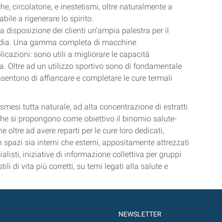
e, circolatorie, e inestetismi, oltre naturalmente a
ile a rigenerare lo spirito.
 disposizione dei clienti un’ampia palestra per il
uardia. Una gamma completa di macchine
icazioni: sono utili a migliorare le capacità
ca. Oltre ad un utilizzo sportivo sono di fondamentale
nsentono di affiancare e completare le cure termali
osmesi tutta naturale, ad alta concentrazione di estratti
 che si propongono come obiettivo il binomio salute-
e oltre ad avere reparti per le cure loro dedicati,
n spazi sia interni che esterni, appositamente attrezzati
alisti, iniziative di informazione collettiva per gruppi
 di vita più corretti, su temi legati alla salute e
NEWSLETTER