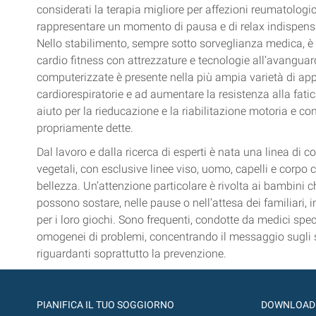
considerati la terapia migliore per affezioni reumatologich
rappresentare un momento di pausa e di relax indispensab
Nello stabilimento, sempre sotto sorveglianza medica, è a
cardio fitness con attrezzature e tecnologie all’avang
computerizzate è presente nella più ampia varietà di appl
cardiorespiratorie e ad aumentare la resistenza alla fati
aiuto per la rieducazione e la riabilitazione motoria e co
propriamente dette.
Dal lavoro e dalla ricerca di esperti è nata una linea di c
vegetali, con esclusive linee viso, uomo, capelli e corpo
bellezza. Un’attenzione particolare è rivolta ai bambini ch
possono sostare, nelle pause o nell’attesa dei familiari, i
per i loro giochi. Sono frequenti, condotte da medici speci
omogenei di problemi, concentrando il messaggio sugli stili
riguardanti soprattutto la prevenzione.
PIANIFICA IL TUO SOGGIORNO
DOWNLOAD