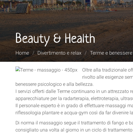
Beauty & Health
Tu
Home
/
Divertimento e relax
/
Terme e benessere
sei
qui:
Oltre alla tradizionale 
rivolto alle esigenze sem
benessere psicologico e alla bellezza.
I servizi offerti dalle Terme continuano in un attrezzato r
apparecchiature per la radarterapia, elettroterapia, ultr
Il personale esperto è in grado di effettuare massaggi ma
riflessologia plantare e acqua-gym così da far divenire la
Di norma il massaggio segue il trattamento di fango e ba
consigliato una volta al giorno in un ciclo di trattamen