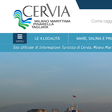
Salta
Sito
ai
turistico
contenuti.
ufficiale
|
Come raggi
udi menu
di
Salta
Cervia,
alla
Milano
Sezioni
LE 4 LOCALITÀ
MARE, SALINA E PI
navigazione
Marittima,
MENU
Pinarella,
Sito Ufficiale di Informazione Turistica di Cervia, Milano Mari
Tagliata