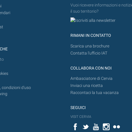
Vuoi ricevere informazioni e notizi
i
il suo territorio?
endari
st
RIMANI IN CONTATTO
Scarica una brochure
ICHE
Contatta l'ufficio IAT
to
COLLABORA CON NOI
okies
Ambasciatore di Cervia
Inviaci una ricetta
 condizioni d'uso
Raccontaci la tua vacanza
wing
SEGUICI
VISIT CERVIA
Facebook
Twitter
YouTube
Instagram
Flickr