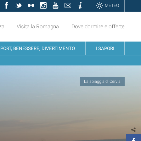
Facebook
Twitter
Flickr
Instagram
YouTube
Contatti
Informazioni
METEO
za
Visita la Romagna
Dove dormire e offerte
SPORT, BENESSERE, DIVERTIMENTO
I SAPORI
La spiaggia di Cervia