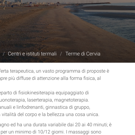
/
Centri e istituti termali
/
Terme di Cervia
offerta terapeutica, un vasto programma di proposte è
pre più diffuse di attenzione alla forma fisica, al
eparto di fisiokinesiterapia equipaggiato di
asuonoterapia, laserterapia, magnetoterapia.
nuali e linfodrenanti, ginnastica di gruppo,
 vitalità del corpo e la bellezza una cosa unica.
gno ed ha una durata variabile dai 20 ai 40 minuti; è
to per un minimo di 10/12 giorni. I massaggi sono