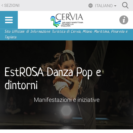
Salta
Ri
SEZIONI
ITALIANO
ai
Advan
Sito
contenuti.
udi menu
Searc
turistico
|
ufficiale
Salta
Sezioni
Sito Ufficiale di Informazione Turistica di Cervia, Milano Marittima, Pinarella e
di
Tagliata
alla
Cervia,
navigazione
Milano
Marittima,
Pinarella,
EstROSA Danza Pop e
Tagliata
dintorni
Manifestazioni e iniziative