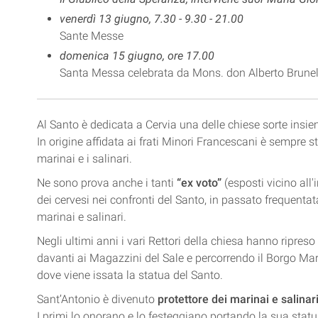
venerdì 13 giugno, 7.30 - 9.30 - 21.00
Sante Messe
domenica 15 giugno, ore 17.00
Santa Messa celebrata da Mons. don Alberto Brunel
Al Santo è dedicata a Cervia una delle chiese sorte insie
In origine affidata ai frati Minori Francescani è sempre sta
marinai e i salinari.
Ne sono prova anche i tanti
“ex voto”
(esposti vicino all
dei cervesi nei confronti del Santo, in passato frequentat
marinai e salinari.
Negli ultimi anni i vari Rettori della chiesa hanno ripre
davanti ai Magazzini del Sale e percorrendo il Borgo Mar
dove viene issata la statua del Santo.
Sant’Antonio è divenuto
protettore dei marinai e salinar
I primi lo onorano e lo festeggiano portando la sua statua