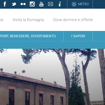
Facebook
Twitter
Flickr
Instagram
YouTube
Contatti
Informazioni
METEO
za
Visita la Romagna
Dove dormire e offerte
SPORT, BENESSERE, DIVERTIMENTO
I SAPORI