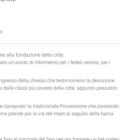
li
me alla fondazione della città.
to un punto di riferimento per i fedeli cervesi, per i
'ingresso della chiesa) che testimoniano la devozione
a dalle classi più povere della città: appunto pescatori,
so e riproposto la tradizionale Processione che passando
ina prende poi la via del mare al seguito della barca
i
.
 fino al piazzale del faro per poi formare un bel corteo