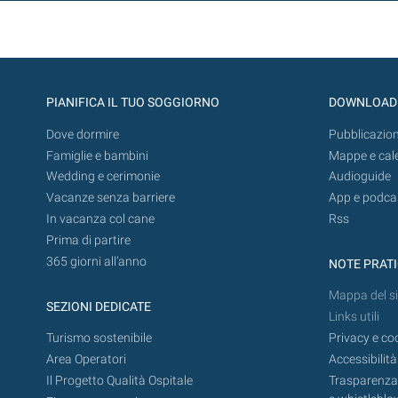
PIANIFICA IL TUO SOGGIORNO
DOWNLOAD
Dove dormire
Pubblicazion
Famiglie e bambini
Mappe e cal
Wedding e cerimonie
Audioguide
Vacanze senza barriere
App e podca
In vacanza col cane
Rss
Prima di partire
365 giorni all’anno
NOTE PRAT
Mappa del si
SEZIONI DEDICATE
Links utili
Turismo sostenibile
Privacy e co
Area Operatori
Accessibilità
Il Progetto Qualità Ospitale
Trasparenza,