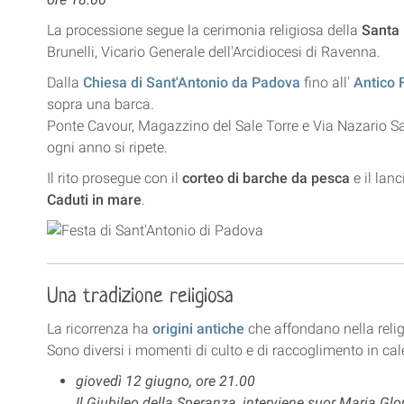
La processione segue la cerimonia religiosa della
Santa
Brunelli, Vicario Generale dell'Arcidiocesi di Ravenna.
Dalla
Chiesa di Sant'Antonio da Padova
fino all'
Antico 
sopra una barca.
Ponte Cavour, Magazzino del Sale Torre e Via Nazario Sa
ogni anno si ripete.
Il rito prosegue con il
corteo di barche da pesca
e il lan
Caduti in mare
.
Una tradizione religiosa
La ricorrenza ha
origini antiche
che affondano nella relig
Sono diversi i momenti di culto e di raccoglimento in cal
giovedì 12 giugno, ore 21.00
Il Giubileo della Speranza, interviene suor Maria Glo