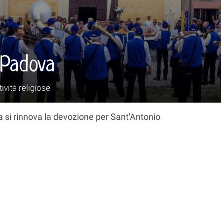
 Padova
ività religiose
ia si rinnova la devozione per Sant'Antonio