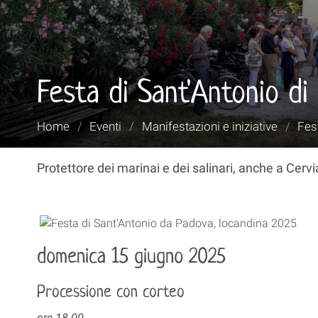
Festa di Sant'Antonio di
Tu
Home
/
Eventi
/
Manifestazioni e iniziative
/
Fest
sei
qui:
Protettore dei marinai e dei salinari, anche a Cerv
domenica 15 giugno 2025
Processione con corteo
ore 18.00