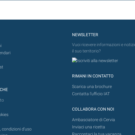
NEWSLETTER
Vuoi ricevere informazioni e notizi
i
il suo territorio?
endari
st
RIMANI IN CONTATTO
Scarica una brochure
ICHE
Contatta l'ufficio IAT
to
COLLABORA CON NOI
okies
Ambasciatore di Cervia
Inviaci una ricetta
 condizioni d'uso
Raccontaci la tua vacanza