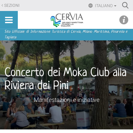
Salta
Ri
SEZIONI
ITALIANO
ai
Advan
Sito
contenuti.
udi menu
Searc
turistico
|
ufficiale
Salta
Sezioni
Sito Ufficiale di Informazione Turistica di Cervia, Milano Marittima, Pinarella e
di
Tagliata
alla
Cervia,
navigazione
Milano
Marittima,
Pinarella,
Concerto dei Moka Club alla
Tagliata
Riviera dei Pini
Manifestazioni e iniziative