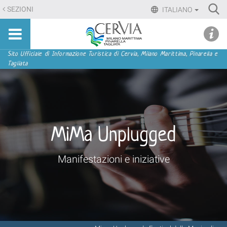
Salta
Ri
SEZIONI
ITALIANO
ai
Advan
Sito
contenuti.
udi menu
Searc
turistico
|
ufficiale
Salta
Sezioni
Sito Ufficiale di Informazione Turistica di Cervia, Milano Marittima, Pinarella e
di
Tagliata
alla
Cervia,
navigazione
Milano
Marittima,
Pinarella,
Tagliata
MiMa Unplugged
Manifestazioni e iniziative