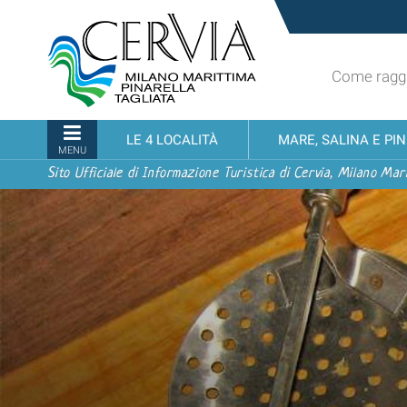
Salta
Sito
ai
turistico
contenuti.
ufficiale
|
Come raggi
udi menu
di
Salta
Cervia,
alla
Milano
Sezioni
LE 4 LOCALITÀ
MARE, SALINA E PI
navigazione
Marittima,
MENU
Pinarella,
Sito Ufficiale di Informazione Turistica di Cervia, Milano Mari
Tagliata