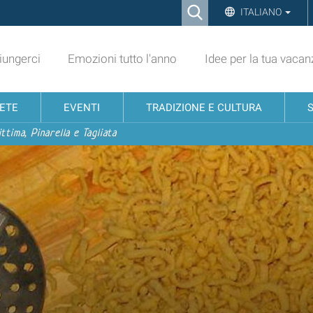
Ricerca
ITALIANO
Advanced
Search…
ungerci
Emozioni tutto l'anno
Idee per la tua vacan
NETE
EVENTI
TRADIZIONE E CULTURA
ttima, Pinarella e Tagliata