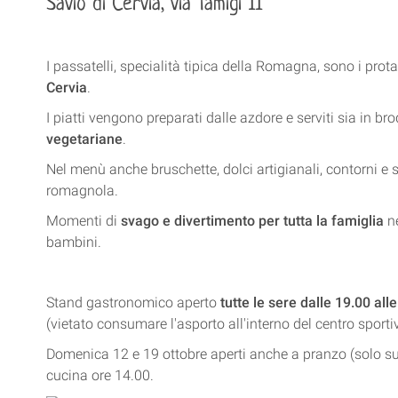
Savio di Cervia, via Tamigi 11
I passatelli, specialità tipica della Romagna, sono i prot
Cervia
.
I piatti vengono preparati dalle azdore e serviti sia in bro
vegetariane
.
Nel menù anche bruschette, dolci artigianali, contorni e s
romagnola.
Momenti di
svago e divertimento per tutta la famiglia
ne
bambini.
Stand gastronomico aperto
tutte le sere dalle 19.00 all
(vietato consumare l'asporto all'interno del centro sporti
Domenica 12 e 19 ottobre aperti anche a pranzo (solo s
cucina ore 14.00.