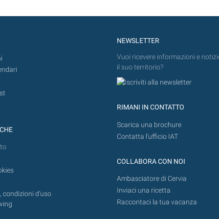
NEWSLETTER
Vuoi ricevere informazioni e notizi
i
il suo territorio?
endari
st
RIMANI IN CONTATTO
Scarica una brochure
ICHE
Contatta l'ufficio IAT
to
COLLABORA CON NOI
okies
Ambasciatore di Cervia
Inviaci una ricetta
 condizioni d'uso
Raccontaci la tua vacanza
wing