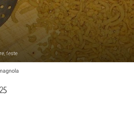
re, feste
omagnola