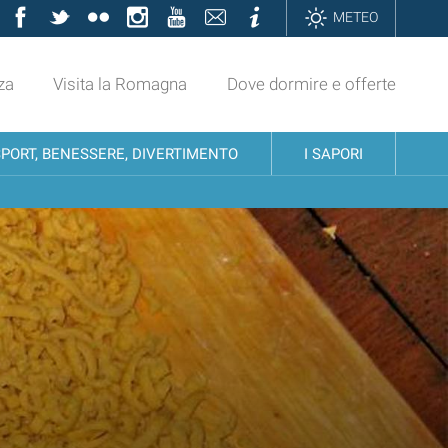
Facebook
Twitter
Flickr
Instagram
YouTube
Contatti
Informazioni
METEO
za
Visita la Romagna
Dove dormire e offerte
SPORT, BENESSERE, DIVERTIMENTO
I SAPORI