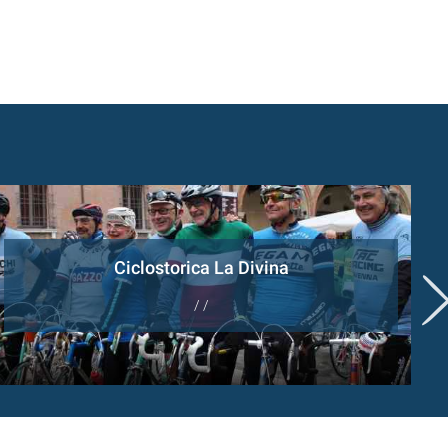
Ciclostorica La Divina
/ /