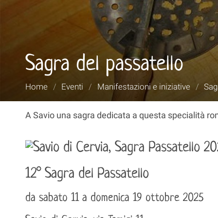
Sagra del passatello
Tu
Home
/
Eventi
/
Manifestazioni e iniziative
/
Sag
sei
qui:
A Savio una sagra dedicata a questa specialità r
12° Sagra del Passatello
da sabato 11 a domenica 19 ottobre 2025