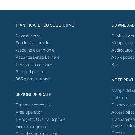
PIANIFICA IL TUO SOGGIORNO
DOWNLOAD
Dove dormire
Pubblicazion
Famiglie e bambini
Mappe e cal
Wedding e cerimonie
Audioguide
Vacanze senza barriere
App e podca
In vacanza col cane
Rss
Prima di partire
365 giorni all’anno
NOTE PRAT
Mappa del si
SEZIONI DEDICATE
Links utili
Turismo sostenibile
Privacy e co
Area Operatori
Accessibilità
Il Progetto Qualità Ospitale
Trasparenza,
e whistleblo
Fiere e congressi
Credits
Organizzatore di eventi