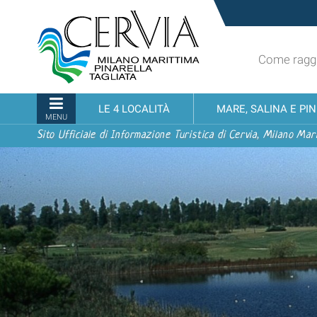
Salta
Sito
ai
turistico
contenuti.
ufficiale
|
Come raggi
udi menu
di
Salta
Cervia,
alla
Milano
Sezioni
LE 4 LOCALITÀ
MARE, SALINA E PI
navigazione
Marittima,
MENU
Pinarella,
Sito Ufficiale di Informazione Turistica di Cervia, Milano Mari
Tagliata