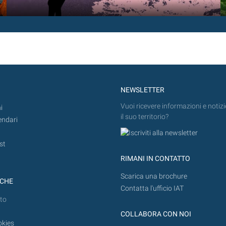
NEWSLETTER
Vuoi ricevere informazioni e notizi
i
il suo territorio?
endari
st
RIMANI IN CONTATTO
Scarica una brochure
ICHE
Contatta l'ufficio IAT
to
COLLABORA CON NOI
okies