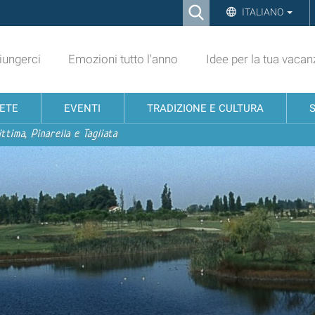
Ricerca
ITALIANO
Advanced
Search…
ungerci
Emozioni tutto l'anno
Idee per la tua vacan
NETE
EVENTI
TRADIZIONE E CULTURA
ttima, Pinarella e Tagliata