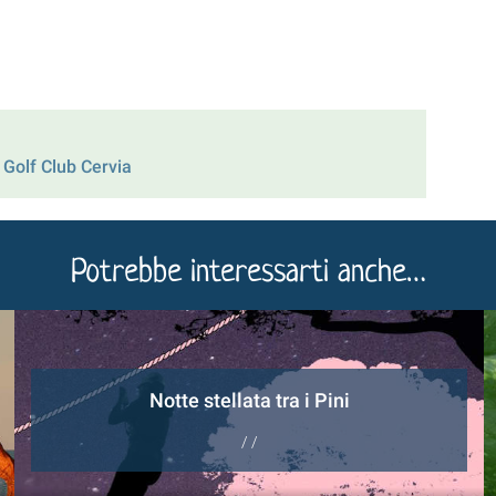
 Golf Club Cervia
Potrebbe interessarti anche…
Notte stellata tra i Pini
/ /