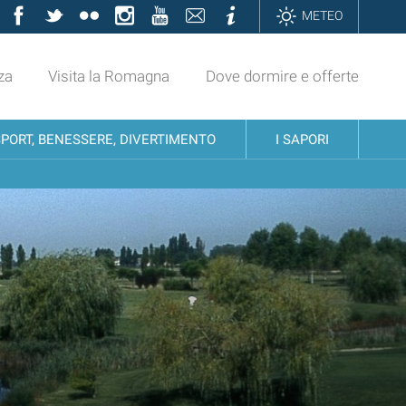
Facebook
Twitter
Flickr
Instagram
YouTube
Contatti
Informazioni
METEO
za
Visita la Romagna
Dove dormire e offerte
SPORT, BENESSERE, DIVERTIMENTO
I SAPORI