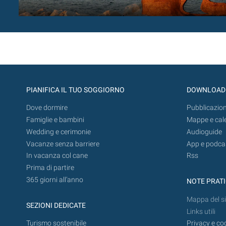
PIANIFICA IL TUO SOGGIORNO
DOWNLOAD
Dove dormire
Pubblicazion
Famiglie e bambini
Mappe e cal
Wedding e cerimonie
Audioguide
Vacanze senza barriere
App e podca
In vacanza col cane
Rss
Prima di partire
365 giorni all’anno
NOTE PRAT
Mappa del si
SEZIONI DEDICATE
Links utili
Turismo sostenibile
Privacy e co