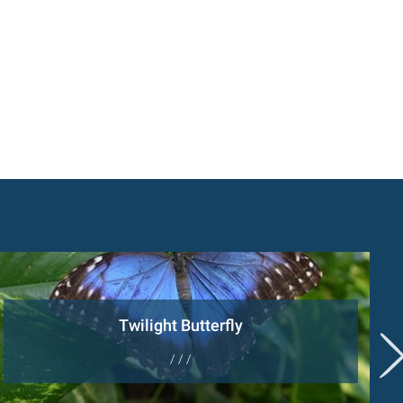
Twilight Butterfly
/ / /