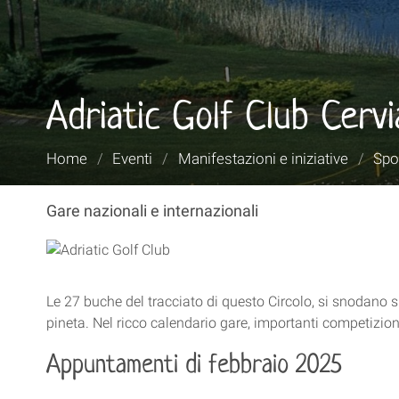
Adriatic Golf Club Cervi
Tu
Home
/
Eventi
/
Manifestazioni e iniziative
/
Spor
sei
qui:
Gare nazionali e internazionali
Le 27 buche del tracciato di questo Circolo, si snodano s
pineta. Nel ricco calendario gare, importanti competizioni
Appuntamenti di febbraio 2025