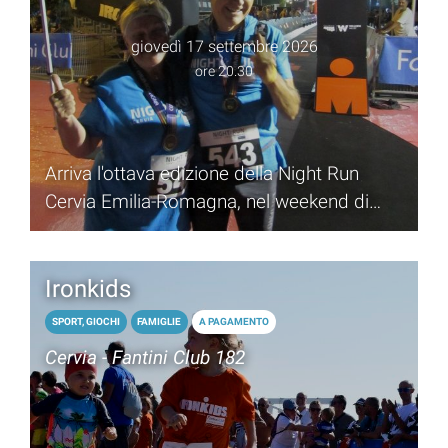
giovedì 17 settembre 2026
ore 20.30
Arriva l'ottava edizione della Night Run
Cervia Emilia-Romagna, nel weekend di
Ironman
Ironkids
SPORT, GIOCHI
FAMIGLIE
A PAGAMENTO
Cervia - Fantini Club 182