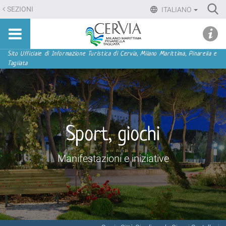
Salta
Ri
SEZIONI
ITALIANO
ai
Advan
Sito
contenuti.
udi menu
Searc
turistico
|
ufficiale
Salta
Sezioni
Sito Ufficiale di Informazione Turistica di Cervia, Milano Marittima, Pinarella e
di
Tagliata
alla
Cervia,
navigazione
Milano
Marittima,
Pinarella,
Tagliata
Sport, giochi
Manifestazioni e iniziative