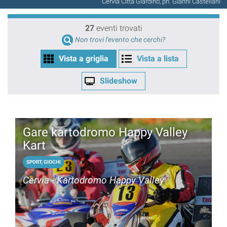
Cervia Città Giardino, ph. Gianni Castellani
27
eventi trovati
Non trovi l'evento che cerchi?
Vista a griglia
Vista a lista
Slideshow
Gare kartodromo Happy Valley
Kart
SPORT, GIOCHI
Cervia - Kartodromo Happy Valley