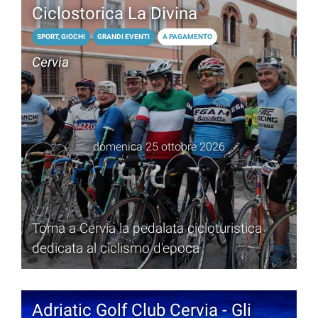
Ciclostorica La Divina
SPORT, GIOCHI
GRANDI EVENTI
A PAGAMENTO
Cervia
domenica 25 ottobre 2026
Torna a Cervia la pedalata cicloturistica
dedicata al ciclismo d'epoca
Adriatic Golf Club Cervia - Gli