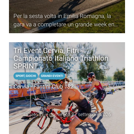
Per la sesta volta in Emilia Romagna, la
gara va a completare un grande week end
di Triathlon
Tri Event Cervia, Fitri -
Campionato Italiano Triathlon
SPRINT
SPORT, GIOCHI
GRANDI EVENTI
Cervia - Fantini Club 182
sabato 26 e domenica 27 settembre 2026