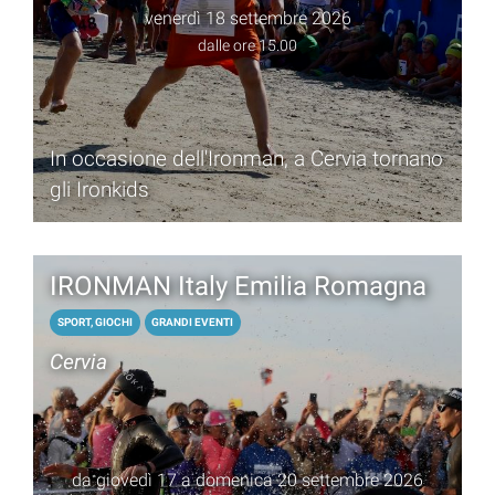
venerdì 18 settembre 2026
dalle ore 15.00
In occasione dell'Ironman, a Cervia tornano
gli Ironkids
IRONMAN Italy Emilia Romagna
SPORT, GIOCHI
GRANDI EVENTI
Cervia
da giovedì 17 a domenica 20 settembre 2026