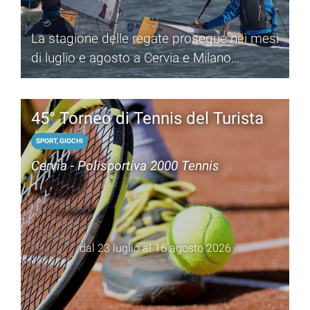
La stagione delle regate prosegue nei mesi
di luglio e agosto a Cervia e Milano
Marittima
45° Torneo di Tennis del Turista
SPORT, GIOCHI
Cervia - Polisportiva 2000 Tennis
dal 23 luglio al 16 agosto 2026