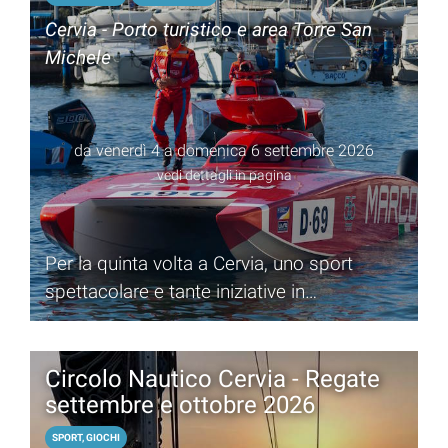
Cervia - Porto turistico e area Torre San
Michele
da venerdì 4 a domenica 6 settembre 2026
vedi dettagli in pagina
Per la quinta volta a Cervia, uno sport
spettacolare e tante iniziative in
programma
Circolo Nautico Cervia - Regate
settembre e ottobre 2026
SPORT, GIOCHI