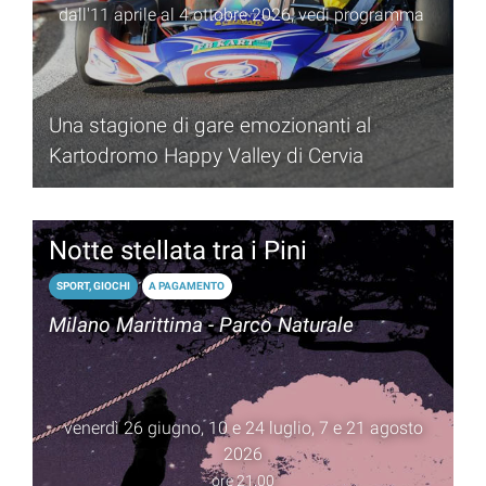
dall'11 aprile al 4 ottobre 2026, vedi programma
Una stagione di gare emozionanti al
Kartodromo Happy Valley di Cervia
Notte stellata tra i Pini
SPORT, GIOCHI
A PAGAMENTO
Milano Marittima - Parco Naturale
venerdì 26 giugno, 10 e 24 luglio, 7 e 21 agosto
2026
ore 21.00