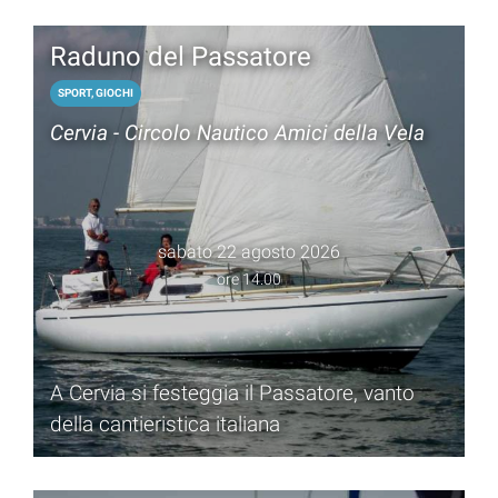
Raduno del Passatore
SPORT, GIOCHI
Cervia - Circolo Nautico Amici della Vela
sabato 22 agosto 2026
ore 14.00
A Cervia si festeggia il Passatore, vanto
della cantieristica italiana