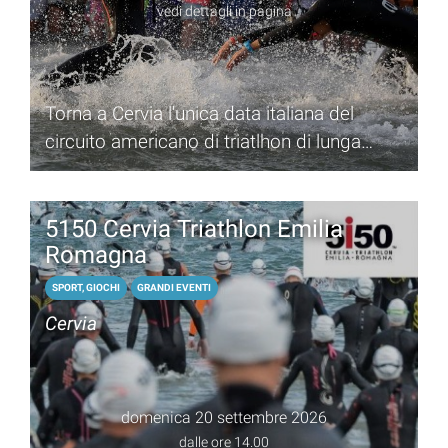
vedi dettagli in pagina
Torna a Cervia l'unica data italiana del
circuito americano di triatlhon di lunga
distanza
5150 Cervia Triathlon Emilia
Romagna
SPORT, GIOCHI
GRANDI EVENTI
Cervia
domenica 20 settembre 2026
dalle ore 14.00