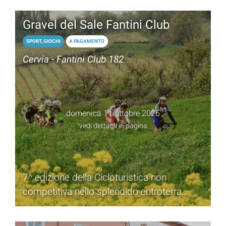
Gravel del Sale Fantini Club
SPORT, GIOCHI
A PAGAMENTO
Cervia - Fantini Club 182
domenica 11 ottobre 2026
vedi dettagli in pagina
7^ edizione della Cicloturistica non
competitiva nello splendido entroterra
romagnolo