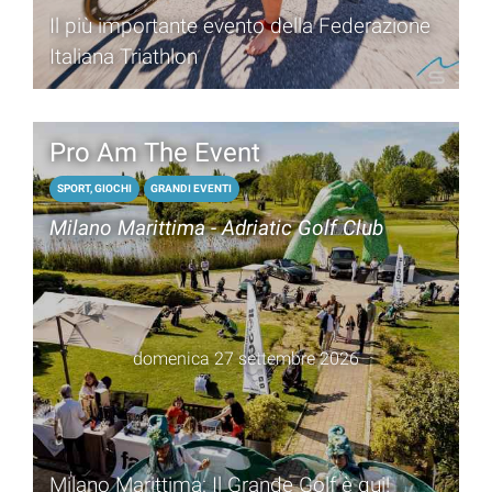
Il più importante evento della Federazione
Italiana Triathlon
Pro Am The Event
SPORT, GIOCHI
GRANDI EVENTI
Milano Marittima - Adriatic Golf Club
domenica 27 settembre 2026
Milano Marittima: Il Grande Golf è qui!