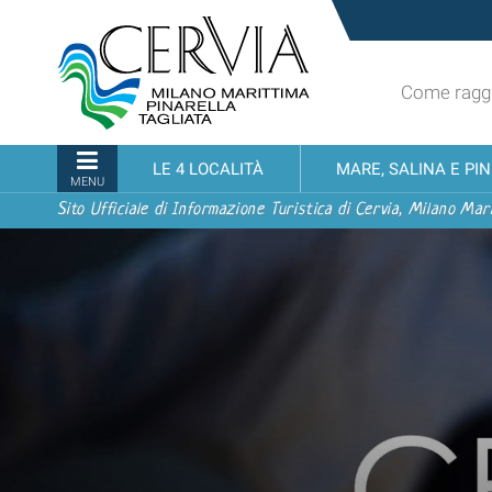
Salta
Sito
ai
turistico
contenuti.
ufficiale
|
Come raggi
udi menu
di
Salta
Cervia,
alla
Milano
Sezioni
LE 4 LOCALITÀ
MARE, SALINA E PI
navigazione
Marittima,
MENU
Pinarella,
Sito Ufficiale di Informazione Turistica di Cervia, Milano Mari
Tagliata