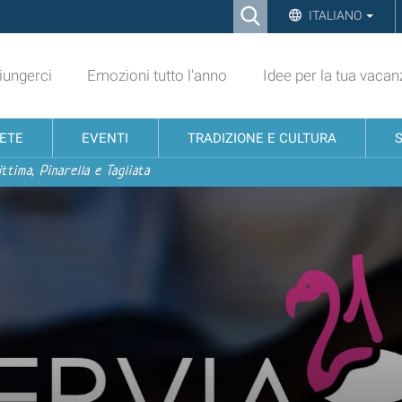
Ricerca
ITALIANO
Advanced
Search…
ungerci
Emozioni tutto l'anno
Idee per la tua vacan
NETE
EVENTI
TRADIZIONE E CULTURA
ttima, Pinarella e Tagliata