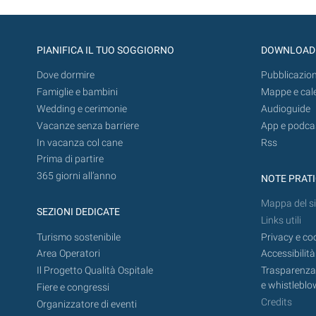
PIANIFICA IL TUO SOGGIORNO
DOWNLOAD
Dove dormire
Pubblicazion
Famiglie e bambini
Mappe e cal
Wedding e cerimonie
Audioguide
Vacanze senza barriere
App e podca
In vacanza col cane
Rss
Prima di partire
365 giorni all’anno
NOTE PRAT
Mappa del si
SEZIONI DEDICATE
Links utili
Turismo sostenibile
Privacy e co
Area Operatori
Accessibilità
Il Progetto Qualità Ospitale
Trasparenza,
e whistleblo
Fiere e congressi
Credits
Organizzatore di eventi