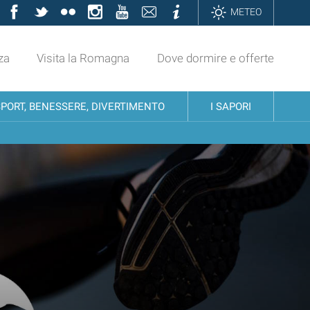
Facebook
Twitter
Flickr
Instagram
YouTube
Contatti
Informazioni
METEO
za
Visita la Romagna
Dove dormire e offerte
SPORT, BENESSERE, DIVERTIMENTO
I SAPORI