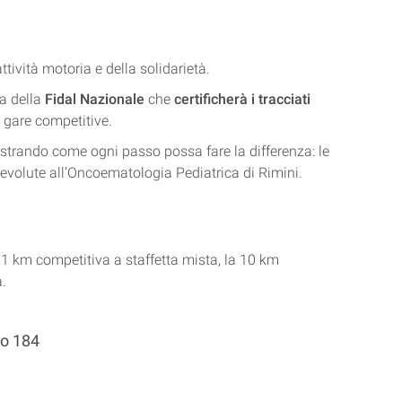
tività motoria e della solidarietà.
da della
Fidal Nazionale
che
certificherà i tracciati
e gare competitive.
strando come ogni passo possa fare la differenza: le
 devolute all’Oncoematologia Pediatrica di Rimini.
 21 km competitiva a staffetta mista, la 10 km
.
co 184