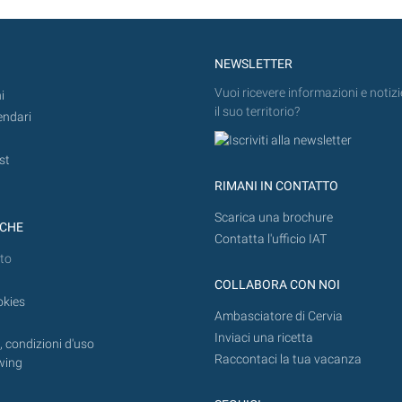
NEWSLETTER
Vuoi ricevere informazioni e notizi
i
il suo territorio?
endari
st
RIMANI IN CONTATTO
Scarica una brochure
ICHE
Contatta l'ufficio IAT
to
COLLABORA CON NOI
okies
Ambasciatore di Cervia
Inviaci una ricetta
 condizioni d'uso
Raccontaci la tua vacanza
wing