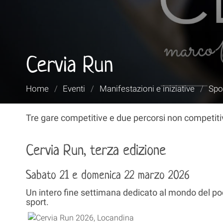
Cervia Run
Tu
Home
/
Eventi
/
Manifestazioni e iniziative
/
Spor
sei
qui:
Tre gare competitive e due percorsi non competitiv
Cervia Run, terza edizione
Sabato 21 e domenica 22 marzo 2026
Un intero fine settimana dedicato al mondo del pod
sport.