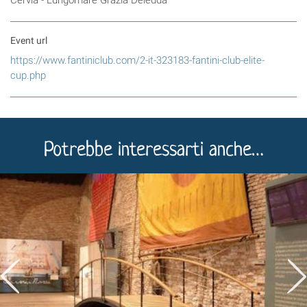
Cervia - Lungomare Grazia Deledda
Event url
https://www.fantiniclub.com/2-it-323183-fantini-club-elite-
cup.php
Potrebbe interessarti anche…