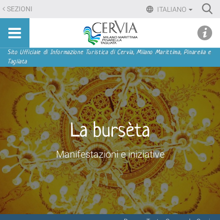
Salta
Ri
SEZIONI
ITALIANO
ai
Advan
Sito
contenuti.
udi menu
Searc
turistico
|
ufficiale
Salta
Sezioni
Sito Ufficiale di Informazione Turistica di Cervia, Milano Marittima, Pinarella e
di
Tagliata
alla
Cervia,
navigazione
Milano
Marittima,
Pinarella,
Tagliata
La bursèta
Manifestazioni e iniziative