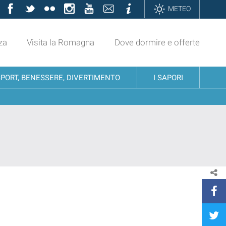
Facebook
Twitter
Flickr
Instagram
YouTube
Contatti
Informazioni
METEO
za
Visita la Romagna
Dove dormire e offerte
SPORT, BENESSERE, DIVERTIMENTO
I SAPORI