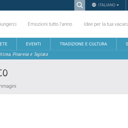
Ricerca
ITALIANO
Advanced
Search…
ungerci
Emozioni tutto l'anno
Idee per la tua vacan
NETE
EVENTI
TRADIZIONE E CULTURA
ttima, Pinarella e Tagliata
co
immagini