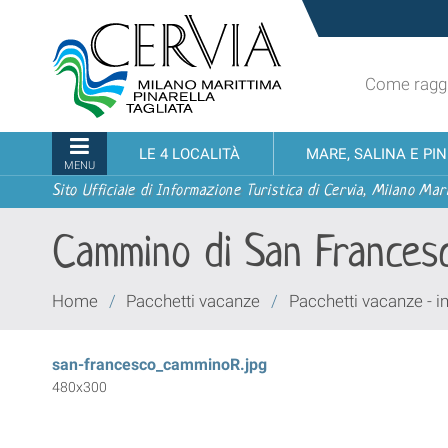
Salta
Sito
ai
turistico
contenuti.
ufficiale
|
Come raggi
udi menu
di
Salta
Cervia,
alla
Milano
Sezioni
LE 4 LOCALITÀ
MARE, SALINA E PI
navigazione
Marittima,
MENU
Pinarella,
Sito Ufficiale di Informazione Turistica di Cervia, Milano Mari
Tagliata
Cammino di San Frances
Tu
Home
/
Pacchetti vacanze
/
Pacchetti vacanze - 
sei
qui:
san-francesco_camminoR.jpg
480x300