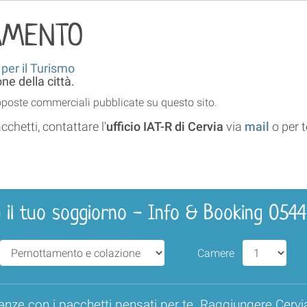
AMENTO
 per il Turismo
e della città.
roposte commerciali pubblicate su questo sito.
cchetti, contattare l'
ufficio IAT-R di Cervia
via
mail
o per 
 il tuo soggiorno - Info & Booking 054
Camere
anze con i pacchetti pensati per te. Raggiungere Cervi