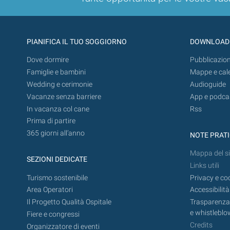
PIANIFICA IL TUO SOGGIORNO
DOWNLOAD
Dove dormire
Pubblicazion
Famiglie e bambini
Mappe e cal
Wedding e cerimonie
Audioguide
Vacanze senza barriere
App e podca
In vacanza col cane
Rss
Prima di partire
365 giorni all’anno
NOTE PRAT
Mappa del si
SEZIONI DEDICATE
Links utili
Turismo sostenibile
Privacy e co
Area Operatori
Accessibilità
Il Progetto Qualità Ospitale
Trasparenza,
e whistleblo
Fiere e congressi
Credits
Organizzatore di eventi