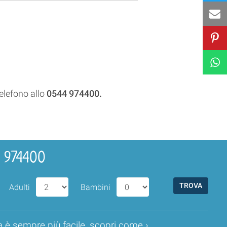
telefono allo
0544 974400.
4 974400
Adulti
Bambini
a è sempre più facile,
scopri come ›