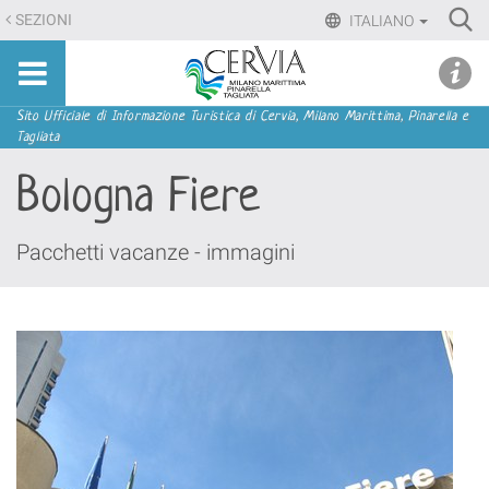
Salta
Ri
SEZIONI
ITALIANO
ai
Advan
Sito
contenuti.
udi menu
Searc
turistico
|
ufficiale
Salta
Sezioni
Sito Ufficiale di Informazione Turistica di Cervia, Milano Marittima, Pinarella e
di
Tagliata
alla
Cervia,
navigazione
Bologna Fiere
Milano
Marittima,
Pinarella,
Pacchetti vacanze - immagini
Tagliata