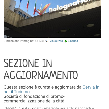
Dimensione immagine:
63 KB
|
Visualizza
Scarica
SEZIONE IN
AGGIORNAMENTO
Questa sezione è curata e aggiornata da
Cervia In
per il Turismo
Società di fondazione di promo-
commercializzazione della città.
CERVIA IN è il soggetto referente riguardo pacchetti e