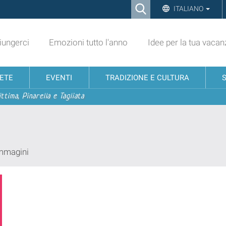
Ricerca
ITALIANO
Advanced
Search…
ungerci
Emozioni tutto l'anno
Idee per la tua vacan
NETE
EVENTI
TRADIZIONE E CULTURA
ttima, Pinarella e Tagliata
immagini