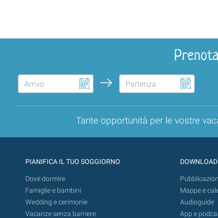
Prenota
Tante opportunità per le vostre vac
PIANIFICA IL TUO SOGGIORNO
DOWNLOAD
Dove dormire
Pubblicazion
Famiglie e bambini
Mappe e cal
Wedding e cerimonie
Audioguide
Vacanze senza barriere
App e podca