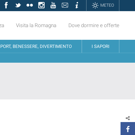
Facebook
Twitter
Flickr
Instagram
YouTube
Contatti
Informazioni
METEO
za
Visita la Romagna
Dove dormire e offerte
SPORT, BENESSERE, DIVERTIMENTO
I SAPORI