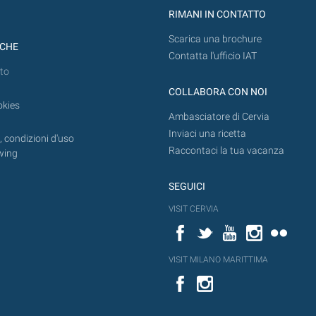
RIMANI IN CONTATTO
Scarica una brochure
ICHE
Contatta l'ufficio IAT
to
COLLABORA CON NOI
okies
Ambasciatore di Cervia
Inviaci una ricetta
 condizioni d'uso
Raccontaci la tua vacanza
wing
SEGUICI
VISIT CERVIA
Facebook
Twitter
YouTube
Instagram
Flickr
VISIT MILANO MARITTIMA
Facebook