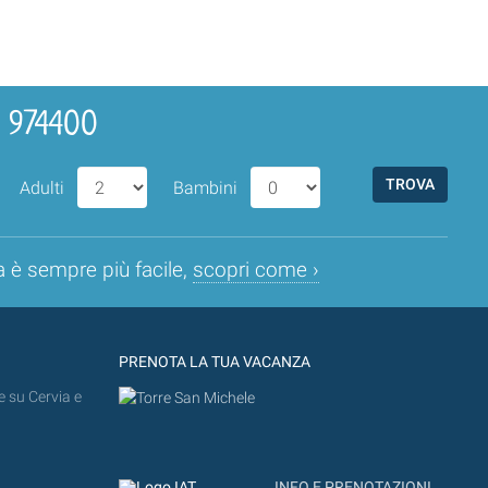
4 974400
Adulti
Bambini
a è sempre più facile,
scopri come ›
PRENOTA LA TUA VACANZA
e su Cervia e
INFO E PRENOTAZIONI