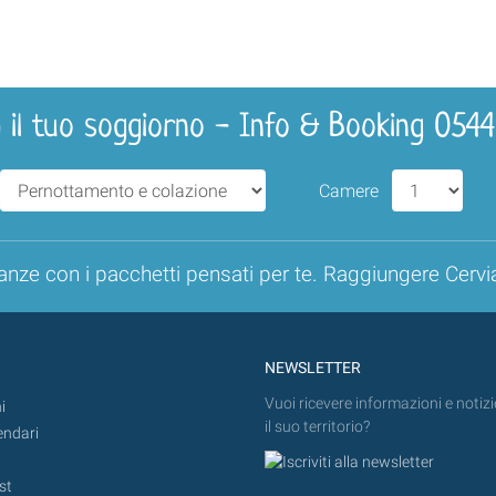
 il tuo soggiorno - Info & Booking 054
Camere
anze con i pacchetti pensati per te. Raggiungere Cervi
NEWSLETTER
Vuoi ricevere informazioni e notizi
i
il suo territorio?
endari
st