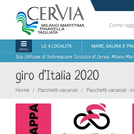
Salta
Sito
ai
turistico
contenuti.
ufficiale
|
Come raggi
udi menu
di
Salta
Cervia,
alla
Milano
Sezioni
LE 4 LOCALITÀ
MARE, SALINA E PI
navigazione
Marittima,
MENU
Pinarella,
Sito Ufficiale di Informazione Turistica di Cervia, Milano Mari
Tagliata
giro d'Italia 2020
Tu
Home
/
Pacchetti vacanze
/
Pacchetti vacanze - 
sei
qui: