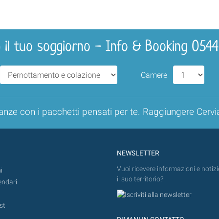
 il tuo soggiorno - Info & Booking 054
Camere
anze con i pacchetti pensati per te. Raggiungere Cervi
NEWSLETTER
Vuoi ricevere informazioni e notizi
i
il suo territorio?
endari
st