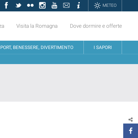
Facebook
Twitter
Flickr
Instagram
YouTube
Contatti
Informazioni
METEO
za
Visita la Romagna
Dove dormire e offerte
SPORT, BENESSERE, DIVERTIMENTO
I SAPORI