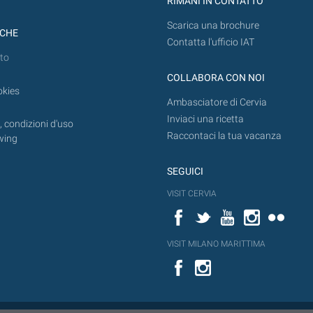
RIMANI IN CONTATTO
Scarica una brochure
ICHE
Contatta l'ufficio IAT
to
COLLABORA CON NOI
okies
Ambasciatore di Cervia
Inviaci una ricetta
 condizioni d'uso
Raccontaci la tua vacanza
wing
SEGUICI
VISIT CERVIA
Facebook
Twitter
YouTube
Instagram
Flickr
VISIT MILANO MARITTIMA
Facebook