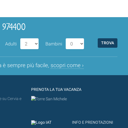
4 974400
Adulti
Bambini
a è sempre più facile,
scopri come ›
PRENOTA LA TUA VACANZA
e su Cervia e
INFO E PRENOTAZIONI