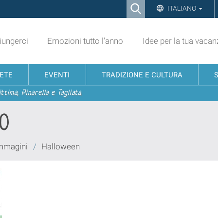
Ricerca
ITALIANO
Advanced
Search…
ungerci
Emozioni tutto l'anno
Idee per la tua vacan
NETE
EVENTI
TRADIZIONE E CULTURA
ttima, Pinarella e Tagliata
00
immagini
/
Halloween