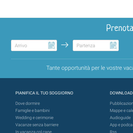
Prenota
Tante opportunità per le vostre vac
PIANIFICA IL TUO SOGGIORNO
DOWNLOAD
Dove dormire
Pubblicazion
Famiglie e bambini
Mappe e cal
Wedding e cerimonie
Audioguide
Vacanze senza barriere
App e podca
In vacanza col cane
Rss