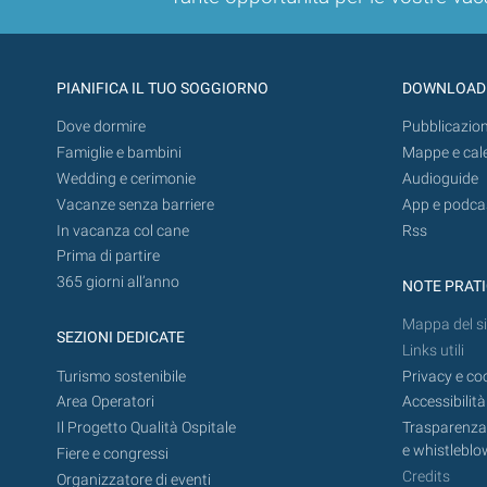
PIANIFICA IL TUO SOGGIORNO
DOWNLOAD
Dove dormire
Pubblicazion
Famiglie e bambini
Mappe e cal
Wedding e cerimonie
Audioguide
Vacanze senza barriere
App e podca
In vacanza col cane
Rss
Prima di partire
365 giorni all’anno
NOTE PRAT
Mappa del si
SEZIONI DEDICATE
Links utili
Turismo sostenibile
Privacy e co
Area Operatori
Accessibilità
Il Progetto Qualità Ospitale
Trasparenza,
e whistleblo
Fiere e congressi
Credits
Organizzatore di eventi