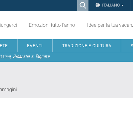
Ricerca
ITALIANO
Advanced
Search…
ungerci
Emozioni tutto l'anno
Idee per la tua vacan
NETE
EVENTI
TRADIZIONE E CULTURA
ttima, Pinarella e Tagliata
immagini