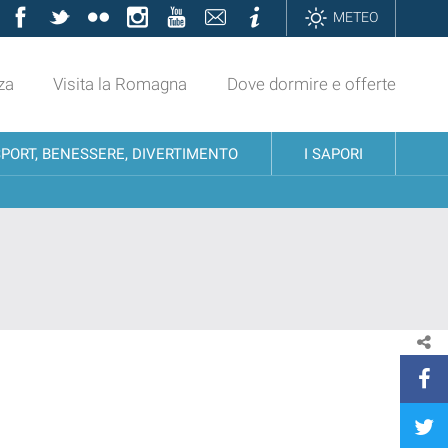
Facebook
Twitter
Flickr
Instagram
YouTube
Contatti
Informazioni
METEO
za
Visita la Romagna
Dove dormire e offerte
SPORT, BENESSERE, DIVERTIMENTO
I SAPORI