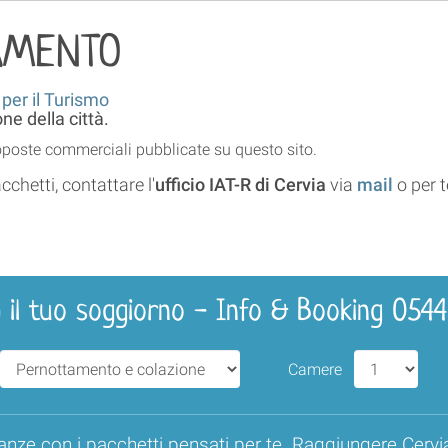
AMENTO
 per il Turismo
e della città.
roposte commerciali pubblicate su questo sito.
cchetti, contattare l'
ufficio IAT-R di Cervia
via
mail
o per 
 il tuo soggiorno - Info & Booking 054
Camere
anze con i pacchetti pensati per te. Raggiungere Cervi