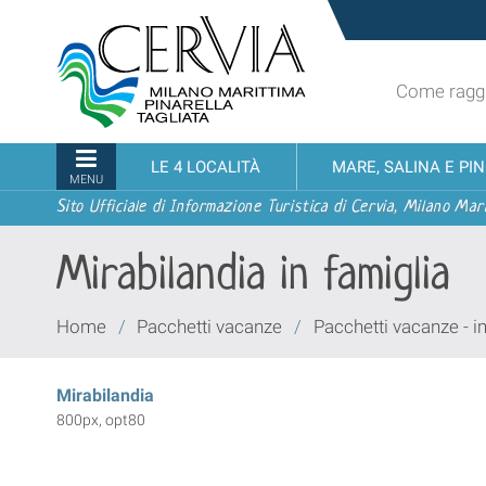
Salta
Sito
ai
turistico
contenuti.
ufficiale
|
Come raggi
udi menu
di
Salta
Cervia,
alla
Milano
Sezioni
LE 4 LOCALITÀ
MARE, SALINA E PI
navigazione
Marittima,
MENU
Pinarella,
Sito Ufficiale di Informazione Turistica di Cervia, Milano Mari
Tagliata
Mirabilandia in famiglia
Tu
Home
/
Pacchetti vacanze
/
Pacchetti vacanze - 
sei
qui:
Mirabilandia
800px, opt80