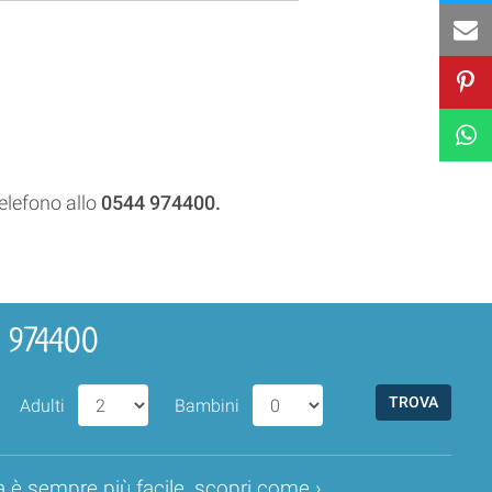
telefono allo
0544 974400.
4 974400
Adulti
Bambini
a è sempre più facile,
scopri come ›