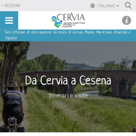
Salta
Ri
SEZIONI
ITALIANO
ai
Advan
Sito
contenuti.
udi menu
Searc
turistico
|
ufficiale
Salta
Sezioni
Sito Ufficiale di Informazione Turistica di Cervia, Milano Marittima, Pinarella e
di
Tagliata
alla
Cervia,
navigazione
Milano
Marittima,
Pinarella,
Tagliata
Da Cervia a Cesena
Itinerari e visite