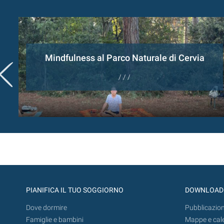
Mindfulness al Parco Naturale di Cervia
/ / /
PIANIFICA IL TUO SOGGIORNO
DOWNLOAD
Dove dormire
Pubblicazion
Famiglie e bambini
Mappe e cal