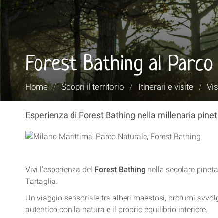
Forest Bathing al Parco
Tu
Home
/
Scopri il territorio
/
Itinerari e visite
/
Vis
sei
qui:
Esperienza di Forest Bathing nella millenaria pinet
Vivi l’esperienza del
Forest Bathing
nella secolare pineta
Tartaglia.
Un viaggio sensoriale tra alberi maestosi, profumi avvolg
autentico con la natura e il proprio equilibrio interiore.