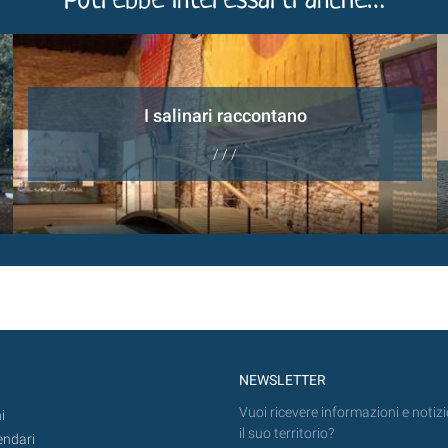
Potrebbe interessarti anche…
I salinari raccontano
/ / /
NEWSLETTER
Vuoi ricevere informazioni e notizi
i
il suo territorio?
endari