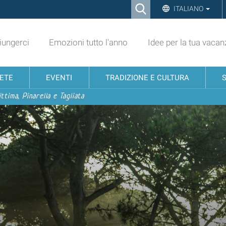
Ricerca
ITALIANO
Advanced
Search…
ungerci
Emozioni tutto l'anno
Idee per la tua vacan
NETE
EVENTI
TRADIZIONE E CULTURA
ttima, Pinarella e Tagliata