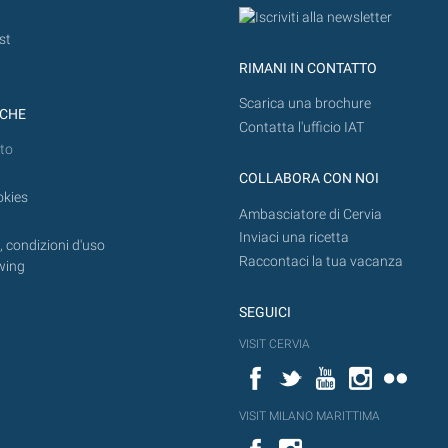
st
RIMANI IN CONTATTO
Scarica una brochure
ICHE
Contatta l'ufficio IAT
to
COLLABORA CON NOI
okies
Ambasciatore di Cervia
Inviaci una ricetta
 condizioni d'uso
Raccontaci la tua vacanza
wing
SEGUICI
VISIT CERVIA
Facebook
Twitter
YouTube
Instagram
Flickr
VISIT MILANO MARITTIMA
Facebook