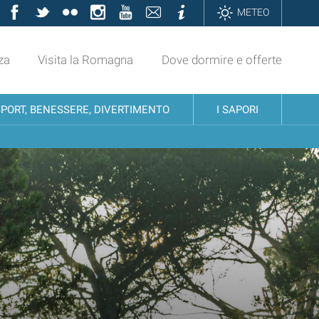
Facebook
Twitter
Flickr
Instagram
YouTube
Contatti
Informazioni
METEO
za
Visita la Romagna
Dove dormire e offerte
SPORT, BENESSERE, DIVERTIMENTO
I SAPORI