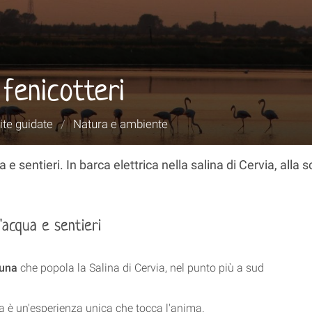
 fenicotteri
ite guidate
/
Natura e ambiente
 sentieri. In barca elettrica nella salina di Cervia, alla s
'acqua e sentieri
auna
che popola la Salina di Cervia, nel punto più a sud
rca è un'esperienza unica che tocca l'anima.