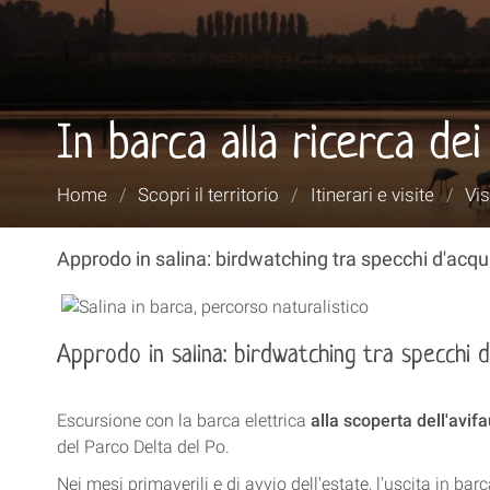
In barca alla ricerca dei
Tu
Home
/
Scopri il territorio
/
Itinerari e visite
/
Vis
sei
qui:
Approdo in salina: birdwatching tra specchi d'acqua e
Approdo in salina: birdwatching tra specchi d
Escursione con la barca elettrica
alla scoperta dell'avif
del Parco Delta del Po.
Nei mesi primaverili e di avvio dell'estate, l'uscita in ba