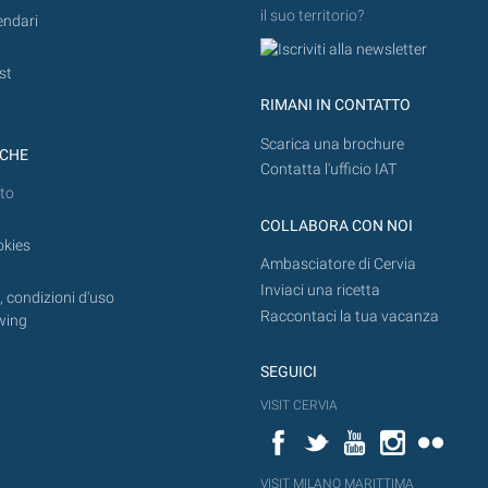
il suo territorio?
endari
st
RIMANI IN CONTATTO
Scarica una brochure
ICHE
Contatta l'ufficio IAT
to
COLLABORA CON NOI
okies
Ambasciatore di Cervia
Inviaci una ricetta
 condizioni d'uso
Raccontaci la tua vacanza
wing
SEGUICI
VISIT CERVIA
Facebook
Twitter
YouTube
Instagram
Flickr
VISIT MILANO MARITTIMA