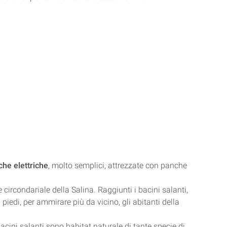
che elettriche
, molto semplici, attrezzate con panche
 circondariale della Salina. Raggiunti i bacini salanti,
piedi, per ammirare più da vicino, gli abitanti della
bacini salanti sono habitat naturale di tante specie di