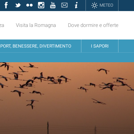
Facebook
Twitter
Flickr
Instagram
YouTube
Contatti
Informazioni
METEO
za
Visita la Romagna
Dove dormire e offerte
SPORT, BENESSERE, DIVERTIMENTO
I SAPORI