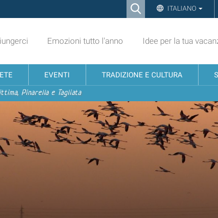
Ricerca
ITALIANO
Advanced
Search…
ungerci
Emozioni tutto l'anno
Idee per la tua vacan
NETE
EVENTI
TRADIZIONE E CULTURA
ttima, Pinarella e Tagliata