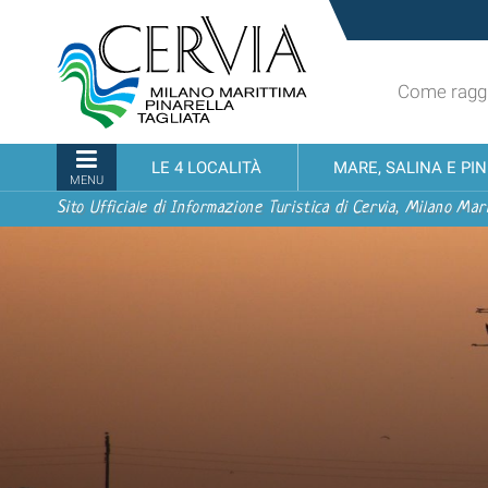
Salta
Sito
ai
turistico
contenuti.
ufficiale
|
Come raggi
udi menu
di
Salta
Cervia,
alla
Milano
Sezioni
LE 4 LOCALITÀ
MARE, SALINA E PI
navigazione
Marittima,
MENU
Pinarella,
Sito Ufficiale di Informazione Turistica di Cervia, Milano Mari
Tagliata