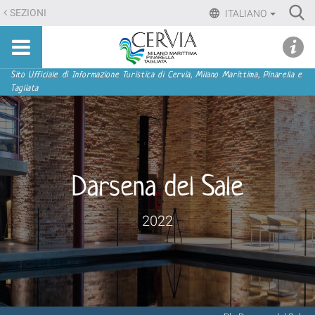
Salta
Ri
SEZIONI
ITALIANO
ai
Advan
Sito
contenuti.
udi menu
Searc
turistico
|
ufficiale
Salta
Sezioni
Sito Ufficiale di Informazione Turistica di Cervia, Milano Marittima, Pinarella e
di
Tagliata
alla
Cervia,
navigazione
Milano
Marittima,
Pinarella,
Tagliata
Darsena del Sale
2022