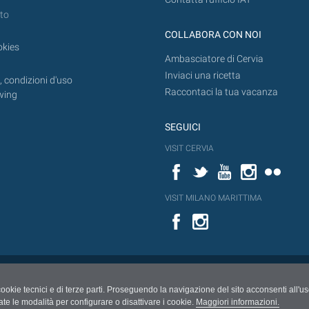
to
COLLABORA CON NOI
okies
Ambasciatore di Cervia
Inviaci una ricetta
 condizioni d'uso
Raccontaci la tua vacanza
wing
SEGUICI
VISIT CERVIA
Facebook
Twitter
YouTube
Instagram
Flickr
VISIT MILANO MARITTIMA
Facebook
cookie tecnici e di terze parti. Proseguendo la navigazione del sito acconsenti all'u
ate le modalità per configurare o disattivare i cookie.
Maggiori informazioni.