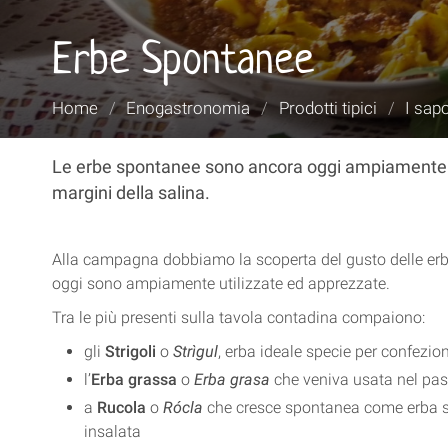
Erbe Spontanee
Tu
Home
/
Enogastronomia
/
Prodotti tipici
/
I sapo
sei
qui:
Le erbe spontanee sono ancora oggi ampiamente util
margini della salina.
Alla campagna dobbiamo la scoperta del gusto delle erb
oggi sono ampiamente utilizzate ed apprezzate.
Tra le più presenti sulla tavola contadina compaiono:
gli
Strigoli
o
Strìgul
, erba ideale specie per confezio
l’
Erba grassa
o
Erba grasa
che veniva usata nel pas
a
Rucola
o
Rócla
che cresce spontanea come erba s
insalata