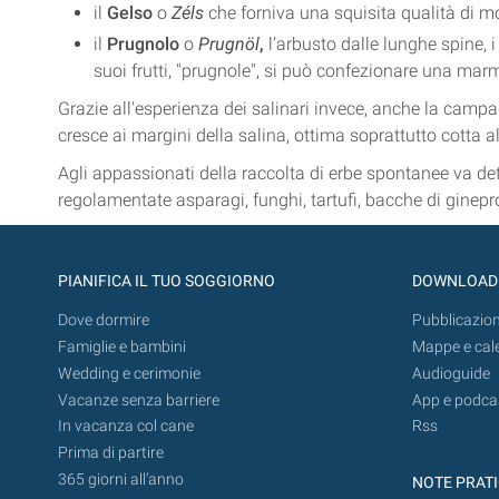
il
Gelso
o
Zéls
che forniva una squisita qualità di mo
il
Prugnolo
o
Prugnöl
,
l’arbusto dalle lunghe spine, i
suoi frutti, "prugnole", si può confezionare una mar
Grazie all'esperienza dei salinari invece, anche la cam
cresce ai margini della salina, ottima soprattutto cotta a
Agli appassionati della raccolta di erbe spontanee va det
regolamentate asparagi, funghi, tartufi, bacche di ginepro
PIANIFICA IL TUO SOGGIORNO
DOWNLOAD
Dove dormire
Pubblicazion
Famiglie e bambini
Mappe e cal
Wedding e cerimonie
Audioguide
Vacanze senza barriere
App e podca
In vacanza col cane
Rss
Prima di partire
365 giorni all’anno
NOTE PRAT