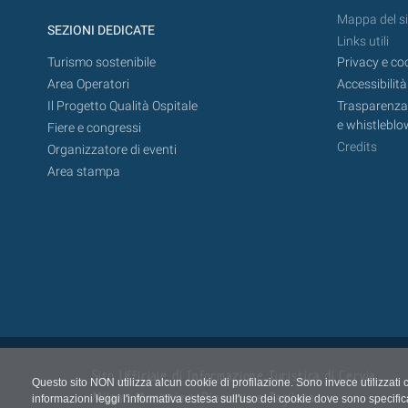
Mappa del si
SEZIONI DEDICATE
Links utili
Turismo sostenibile
Privacy e co
Area Operatori
Accessibilità
Il Progetto Qualità Ospitale
Trasparenza,
e whistleblo
Fiere e congressi
Credits
Organizzatore di eventi
Area stampa
Sito Ufficiale di Informazione Turistica di Cervia,
Questo sito NON utilizza alcun cookie di profilazione. Sono invece utilizzati 
Milano Marittima, Pinarella e Tagliata
informazioni leggi l'informativa estesa sull'uso dei cookie dove sono specific