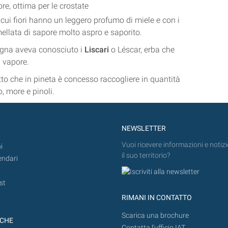
re, ottima per le crostate
 cui fiori hanno un leggero profumo di miele e con i
mellata di sapore molto aspro e saporito.
pagna aveva conosciuto i
Liscari
o Léscar, erba che
l vapore.
to che in pineta è concesso raccogliere in quantità
, more e pinoli.
NEWSLETTER
Vuoi ricevere informazioni e notizi
i
il suo territorio?
endari
st
RIMANI IN CONTATTO
Scarica una brochure
ICHE
Contatta l'ufficio IAT