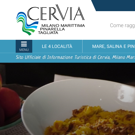
Salta
Sito
ai
turistico
contenuti.
ufficiale
|
Come raggi
udi menu
di
Salta
Cervia,
alla
Milano
Sezioni
LE 4 LOCALITÀ
MARE, SALINA E PI
navigazione
Marittima,
MENU
Pinarella,
Sito Ufficiale di Informazione Turistica di Cervia, Milano Mari
Tagliata