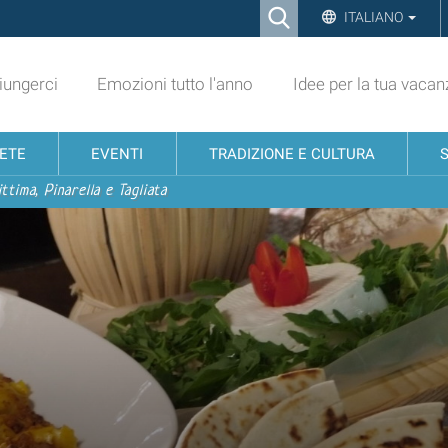
Ricerca
ITALIANO
Advanced
Search…
ungerci
Emozioni tutto l'anno
Idee per la tua vacan
NETE
EVENTI
TRADIZIONE E CULTURA
ttima, Pinarella e Tagliata