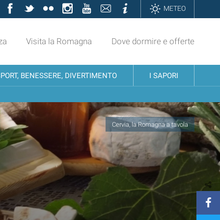
Facebook
Twitter
Flickr
Instagram
YouTube
Contatti
Informazioni
METEO
za
Visita la Romagna
Dove dormire e offerte
SPORT, BENESSERE, DIVERTIMENTO
I SAPORI
Cervia, la Romagna a tavola