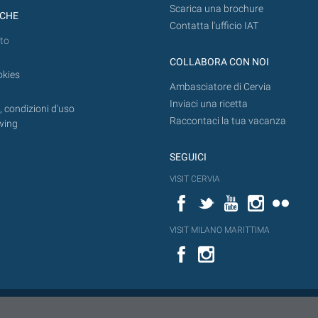
Scarica una brochure
ICHE
Contatta l'ufficio IAT
to
COLLABORA CON NOI
okies
Ambasciatore di Cervia
Inviaci una ricetta
 condizioni d'uso
Raccontaci la tua vacanza
wing
SEGUICI
VISIT CERVIA
Facebook
Twitter
YouTube
Instagram
Flickr
VISIT MILANO MARITTIMA
Facebook