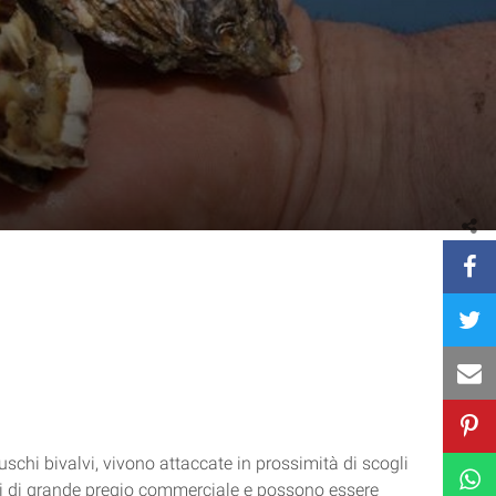
schi bivalvi, vivono attaccate in prossimità di scogli
ti di grande pregio commerciale e possono essere