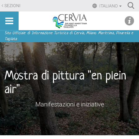
Salta
Ri
SEZIONI
ITALIANO
ai
Advan
Sito
contenuti.
udi menu
Searc
turistico
|
ufficiale
Salta
Sezioni
Sito Ufficiale di Informazione Turistica di Cervia, Milano Marittima, Pinarella e
di
Tagliata
alla
Cervia,
navigazione
Milano
Marittima,
Pinarella,
Mostra di pittura "en plein
Tagliata
air"
Manifestazioni e iniziative