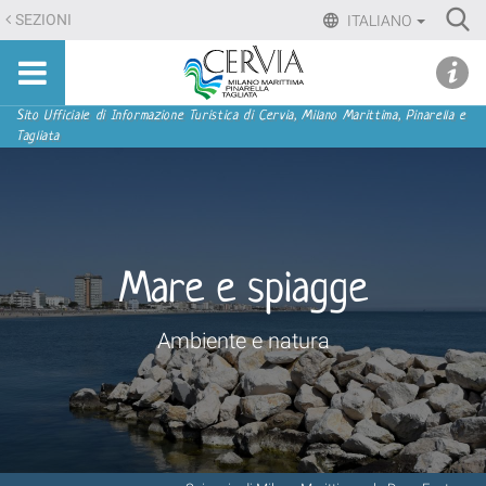
Salta
Ri
SEZIONI
ITALIANO
ai
Advan
Sito
contenuti.
udi menu
Searc
turistico
|
ufficiale
Salta
Sezioni
Sito Ufficiale di Informazione Turistica di Cervia, Milano Marittima, Pinarella e
di
Tagliata
alla
Cervia,
navigazione
Milano
Marittima,
Pinarella,
Tagliata
Mare e spiagge
Ambiente e natura