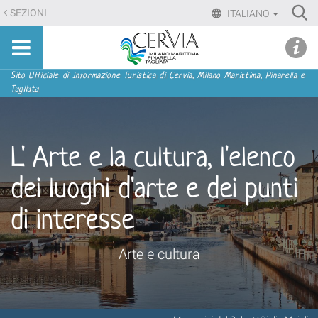
Salta
Ri
SEZIONI
ITALIANO
ai
Advan
Sito
contenuti.
udi menu
Searc
turistico
|
ufficiale
Salta
Sezioni
Sito Ufficiale di Informazione Turistica di Cervia, Milano Marittima, Pinarella e
di
Tagliata
alla
Cervia,
navigazione
Milano
Marittima,
L' Arte e la cultura, l'elenco
Pinarella,
Tagliata
dei luoghi d'arte e dei punti
di interesse
Arte e cultura