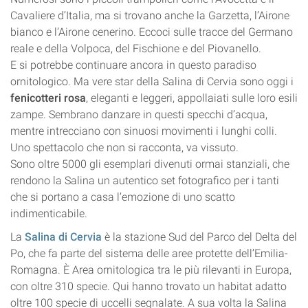
Cavaliere d’Italia, ma si trovano anche la Garzetta, l’Airone
bianco e l’Airone cenerino. Eccoci sulle tracce del Germano
reale e della Volpoca, del Fischione e del Piovanello.
E si potrebbe continuare ancora in questo paradiso
ornitologico. Ma vere star della Salina di Cervia sono oggi i
fenicotteri rosa
, eleganti e leggeri, appollaiati sulle loro esili
zampe. Sembrano danzare in questi specchi d’acqua,
mentre intrecciano con sinuosi movimenti i lunghi colli.
Uno spettacolo che non si racconta, va vissuto.
Sono oltre 5000 gli esemplari divenuti ormai stanziali, che
rendono la Salina un autentico set fotografico per i tanti
che si portano a casa l’emozione di uno scatto
indimenticabile.
La
Salina di Cervia
è la stazione Sud del Parco del Delta del
Po, che fa parte del sistema delle aree protette dell’Emilia-
Romagna. È Area ornitologica tra le più rilevanti in Europa,
con oltre 310 specie. Qui hanno trovato un habitat adatto
oltre 100 specie di uccelli segnalate. A sua volta la Salina