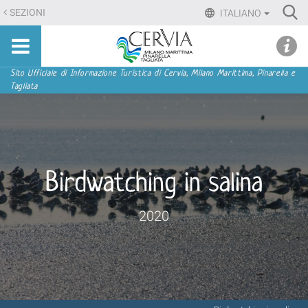
Salta
Ri
SEZIONI
ITALIANO
ai
Advan
Sito
contenuti.
udi menu
Searc
turistico
|
ufficiale
Salta
Sezioni
Sito Ufficiale di Informazione Turistica di Cervia, Milano Marittima, Pinarella e
di
Tagliata
alla
Cervia,
navigazione
Milano
Marittima,
Pinarella,
Tagliata
Birdwatching in salina
2020