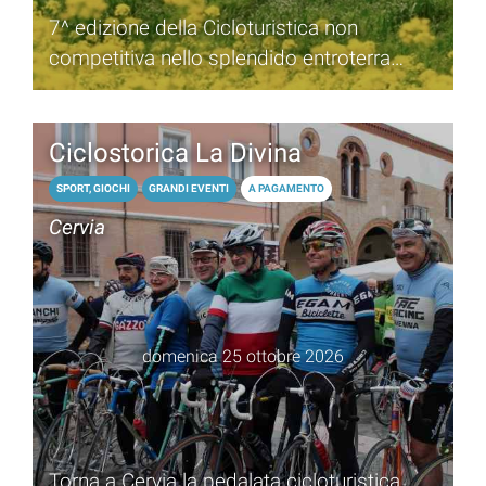
7^ edizione della Cicloturistica non
competitiva nello splendido entroterra
romagnolo
Ciclostorica La Divina
SPORT, GIOCHI
GRANDI EVENTI
A PAGAMENTO
Cervia
domenica 25 ottobre 2026
Torna a Cervia la pedalata cicloturistica