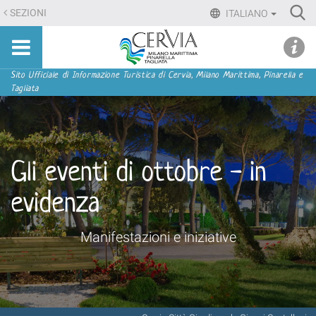
Salta
Ri
SEZIONI
ITALIANO
ai
Advan
Sito
contenuti.
udi menu
Searc
turistico
|
ufficiale
Salta
Sezioni
Sito Ufficiale di Informazione Turistica di Cervia, Milano Marittima, Pinarella e
di
Tagliata
alla
Cervia,
navigazione
Milano
Marittima,
Pinarella,
Gli eventi di ottobre - in
Tagliata
evidenza
Manifestazioni e iniziative