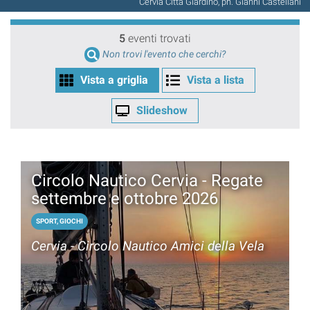
Cervia Città Giardino, ph. Gianni Castellani
5
eventi trovati
Non trovi l'evento che cerchi?
Vista a griglia
Vista a lista
Slideshow
Circolo Nautico Cervia - Regate
settembre e ottobre 2026
SPORT, GIOCHI
Cervia - Circolo Nautico Amici della Vela