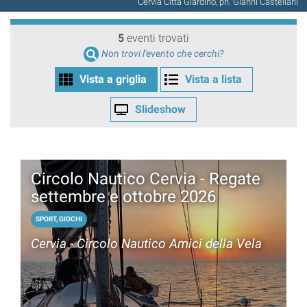
Cervia Città Giardino, ph. Gianni Castellani
5
eventi trovati
Non trovi l'evento che cerchi?
Vista a griglia
Vista a lista
Slideshow
Circolo Nautico Cervia - Regate
settembre e ottobre 2026
SPORT, GIOCHI
Cervia - Circolo Nautico Amici della Vela