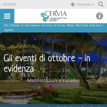
Salta
Ri
SEZIONI
ITALIANO
ai
Advan
Sito
contenuti.
udi menu
Searc
turistico
|
ufficiale
Salta
Sezioni
Sito Ufficiale di Informazione Turistica di Cervia, Milano Marittima, Pinarella e
di
Tagliata
alla
Cervia,
navigazione
Milano
Marittima,
Pinarella,
Gli eventi di ottobre - in
Tagliata
evidenza
Manifestazioni e iniziative