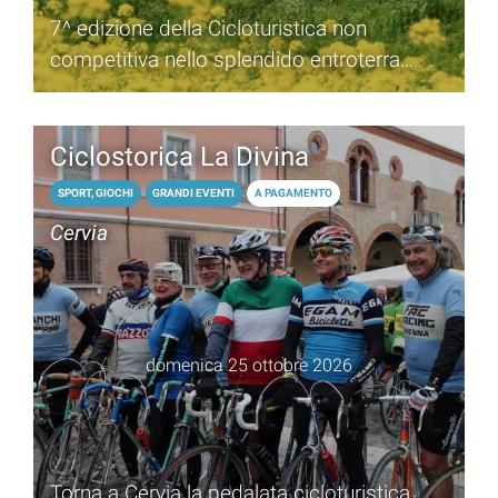
7^ edizione della Cicloturistica non
competitiva nello splendido entroterra
romagnolo
Ciclostorica La Divina
SPORT, GIOCHI
GRANDI EVENTI
A PAGAMENTO
Cervia
domenica 25 ottobre 2026
Torna a Cervia la pedalata cicloturistica