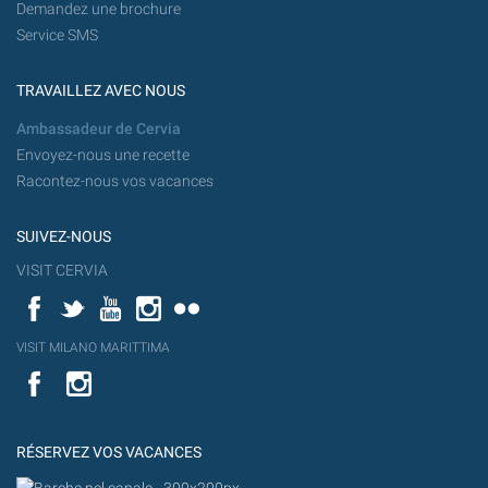
Demandez une brochure
Service SMS
TRAVAILLEZ AVEC NOUS
Ambassadeur de Cervia
Envoyez-nous une recette
Racontez-nous vos vacances
SUIVEZ-NOUS
VISIT CERVIA
Facebook
Twitter
YouTube
Instagram
Flickr
YouT
VISIT MILANO MARITTIMA
Flick
VISIT
YouTube
MILANO
MARITTIMA
RÉSERVEZ VOS VACANCES