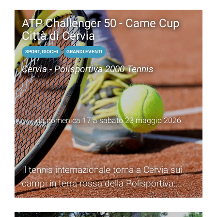
ATP Challenger 50 - Came Cup
Città di Cervia
SPORT, GIOCHI
GRANDI EVENTI
Cervia - Polisportiva 2000 Tennis
da domenica 17 a sabato 23 maggio 2026
Il tennis internazionale torna a Cervia sui
campi in terra rossa della Polisportiva
2000