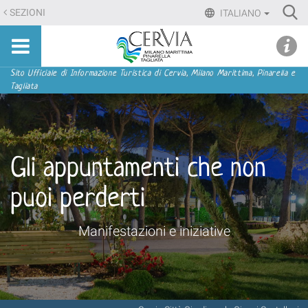
Salta
Ri
SEZIONI
ITALIANO
ai
Advan
Sito
contenuti.
udi menu
Searc
turistico
|
ufficiale
Salta
Sezioni
Sito Ufficiale di Informazione Turistica di Cervia, Milano Marittima, Pinarella e
di
Tagliata
alla
Cervia,
navigazione
Milano
Marittima,
Pinarella,
Gli appuntamenti che non
Tagliata
puoi perderti
Manifestazioni e iniziative