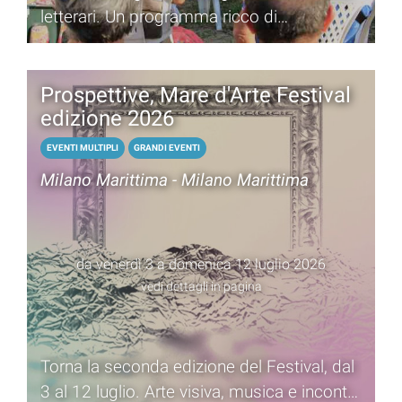
letterari. Un programma ricco di
appuntamenti
Prospettive, Mare d'Arte Festival
edizione 2026
EVENTI MULTIPLI
GRANDI EVENTI
Milano Marittima - Milano Marittima
da venerdì 3 a domenica 12 luglio 2026
vedi dettagli in pagina
Torna la seconda edizione del Festival, dal
3 al 12 luglio. Arte visiva, musica e incontri