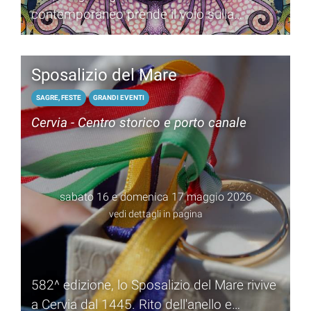
contemporaneo prende il volo sulla
spiaggia a Pinarella.
Sposalizio del Mare
SAGRE, FESTE
GRANDI EVENTI
Cervia - Centro storico e porto canale
sabato 16 e domenica 17 maggio 2026
vedi dettagli in pagina
582^ edizione, lo Sposalizio del Mare rivive
a Cervia dal 1445. Rito dell'anello e