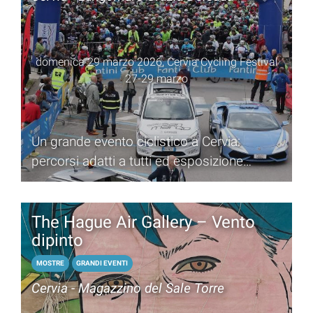
domenica 29 marzo 2026, Cervia Cycling Festival
27-29 marzo
Un grande evento ciclistico a Cervia:
percorsi adatti a tutti ed esposizione
aziende del settore
The Hague Air Gallery – Vento
dipinto
MOSTRE
GRANDI EVENTI
Cervia - Magazzino del Sale Torre