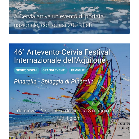
A Cervia arriva un evento di portata
nazionale, con quasi 200 atleti.
46° Artevento Cervia Festival
Internazionale dell'Aquilone
SPORT, GIOCHI
GRANDI EVENTI
FAMIGLIE
Pinarella - Spiaggia di Pinarella
da giovedì 23 aprile a domenica 3 maggio 2026,
tutti i giorni