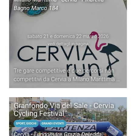
Bagno Marco 184
sabato 21 e domenica 22 marzo 2026
vedi dettagli in pagina
Tre gare competitive e due percorsi non
competitivi da Cervia a Milano Marittima e
Pinarella
Granfondo Via del Sale - Cervia
Cycling Festival
SPORT, GIOCHI
GRANDI EVENTI
Cervia - Lungomare Grazia Deledda