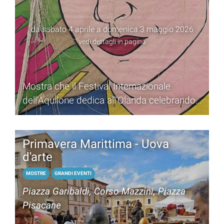
da sabato 4 aprile a domenica 3 maggio 2026
vedi dettagli in pagina
Mostra che il Festival Internazionale
dell’Aquilone dedica all’Olanda celebrando
l’arte del vento
Primavera Marittima - Uova
d'arte
MOSTRE
GRANDI EVENTI
Piazza Garibaldi, Corso Mazzini, Piazza
Pisacane