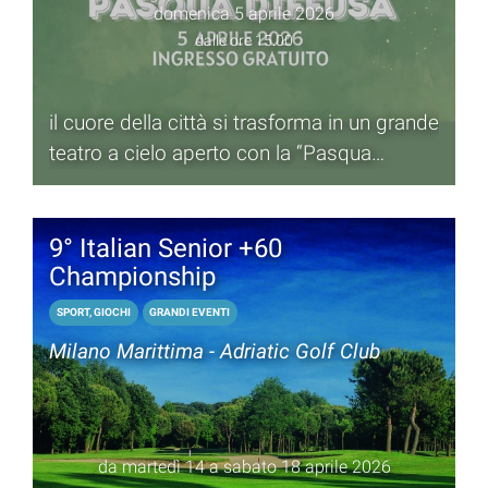
domenica 5 aprile 2026
dalle ore 15.00
il cuore della città si trasforma in un grande
teatro a cielo aperto con la “Pasqua
Diffusa”, in occasione del 10°anniversario
di Primavera Marittima.
9° Italian Senior +60
Championship
SPORT, GIOCHI
GRANDI EVENTI
Milano Marittima - Adriatic Golf Club
da martedì 14 a sabato 18 aprile 2026