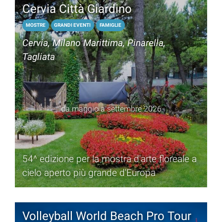
Cervia Città Giardino
MOSTRE
GRANDI EVENTI
FAMIGLIE
Cervia, Milano Marittima, Pinarella,
Tagliata
da maggio a settembre 2026
54^ edizione per la mostra d'arte floreale a
cielo aperto più grande d'Europa
Volleyball World Beach Pro Tour