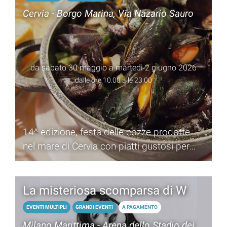
Cervia - Borgo Marina, Via Nazario Sauro
da sabato 30 maggio a martedì 2 giugno 2026
dalle ore 10.00 alle 23.00
14^ edizione, festa delle cozze prodotte
nel mare di Cervia con piatti gustosi per
tutti i palati
La misteriosa scomparsa di W
EVENTI MULTIPLI
GRANDI EVENTI
A PAGAMENTO
Milano Marittima - Arena dello Stadio dei