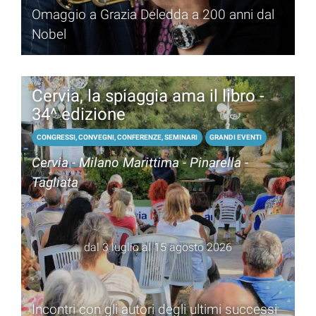
Omaggio a Grazia Deledda a 200 anni dal
Nobel
Cervia, la spiaggia ama il libro -
34^ edizione
CONGRESSI, CONVEGNI, CONFERENZE, SEMINARI
GRANDI EVENTI
Cervia - Milano Marittima - Pinarella -
Tagliata
dal 3 luglio al 15 agosto 2026
Incontri con gli autori degli ultimi successi