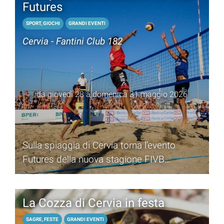
Futures
SPORT, GIOCHI
GRANDI EVENTI
Cervia - Fantini Club 182
da giovedì 28 a domenica 31 maggio 2026
Sulla spiaggia di Cervia torna l’evento
Futures della nuova stagione FIVB
Volleyball World Beach Pro Tour 2026
La Cozza di Cervia in festa
SAGRE, FESTE
GRANDI EVENTI