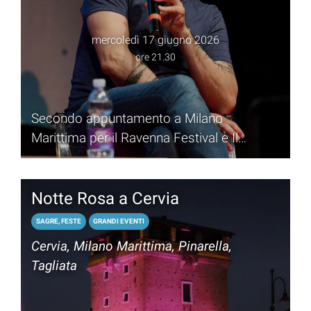
mercoledì 17 giugno 2026
ore 21.30
Secondo appuntamento a Milano
Marittima per il Ravenna Festival e Il
Trebbo in musica con Pablo Trincia
Notte Rosa a Cervia
SAGRE, FESTE
GRANDI EVENTI
Cervia, Milano Marittima, Pinarella,
Tagliata