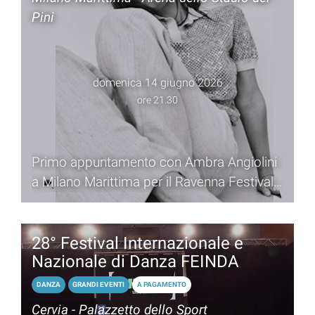
Pini
domenica 14 giugno 2026
ore 21.30
Primo appuntamento con Ambra Angiolini
a Milano Marittima per il Ravenna Festival
e Il Trebbo in musica
28° Festival Internazionale e
Nazionale di Danza FEINDA
DANZA
GRANDI EVENTI
A PAGAMENTO
Cervia - Palazzetto dello Sport