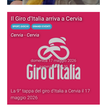
riscoperta delle tradizioni
Il Giro d'Italia arriva a Cervia
SPORT, GIOCHI
GRANDI EVENTI
Cervia - Cervia
domenica 17 maggio 2026
partenza ore 12.30
La 9° tappa del giro d'Italia a Cervia il 17
maggio 2026