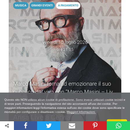
MUSICA
GRANDI EVENTI
A PAGAMENTO
venerdì 10 luglio 2026
ore 21.15
Marco Masini torna ad emozionare il suo
pubblico dal vivo con “Marco Masini – Live
2026”
Questo sito NON utilizza alcun cookie di profilazione. Sono invece utilizzati cookie tecnici e
di terze parti. Proseguendo la navigazione del sito acconsenti all'uso dei cookie. Per
maggiori informazioni leggi l'informativa estesa sull'uso dei cookie dove sono specificate le
modalità per configurare o disattivare i cookie.
Maggiori informazioni.
Arisa Live a Cervia
Chiudi
MUSICA
GRANDI EVENTI
A PAGAMENTO