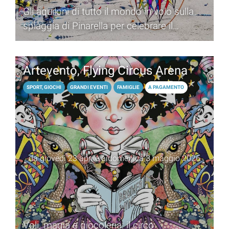
Gli aquiloni di tutto il mondo in volo sulla
spiaggia di Pinarella per celebrare il
traguardo della 46esima edizione
Artevento, Flying Circus Arena
SPORT, GIOCHI
GRANDI EVENTI
FAMIGLIE
A PAGAMENTO
da giovedì 23 aprile a domenica 3 maggio 2026
Voli, magia e giocoleria: il circo