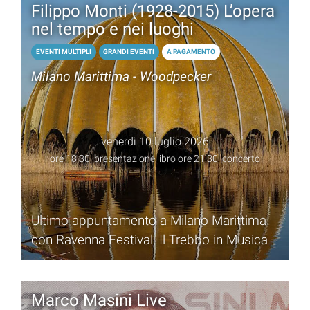
Filippo Monti (1928-2015) L’opera
nel tempo e nei luoghi
EVENTI MULTIPLI
GRANDI EVENTI
A PAGAMENTO
Milano Marittima - Woodpecker
venerdì 10 luglio 2026
ore 18,30, presentazione libro ore 21.30, concerto
Ultimo appuntamento a Milano Marittima
con Ravenna Festival, Il Trebbo in Musica
Marco Masini Live