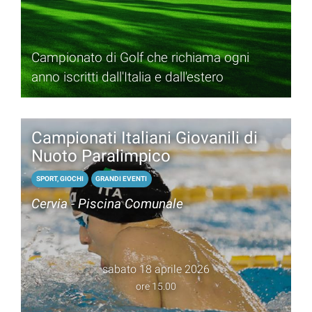
Campionato di Golf che richiama ogni
anno iscritti dall'Italia e dall'estero
Campionati Italiani Giovanili di
Nuoto Paralimpico
SPORT, GIOCHI
GRANDI EVENTI
Cervia - Piscina Comunale
sabato 18 aprile 2026
ore 15.00