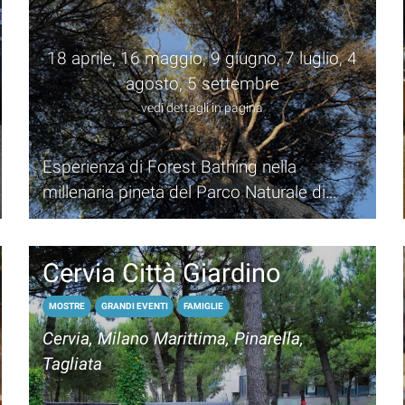
18 aprile, 16 maggio, 9 giugno, 7 luglio, 4
agosto, 5 settembre
vedi dettagli in pagina
Esperienza di Forest Bathing nella
millenaria pineta del Parco Naturale di
Cervia
Cervia Città Giardino
MOSTRE
GRANDI EVENTI
FAMIGLIE
Cervia, Milano Marittima, Pinarella,
Tagliata