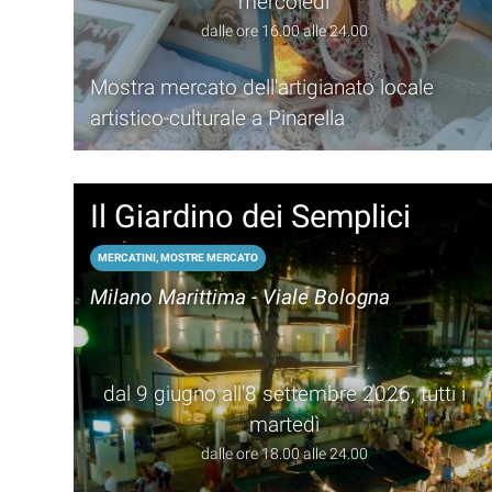
mercoledì
dalle ore 16.00 alle 24.00
Mostra mercato dell'artigianato locale
artistico-culturale a Pinarella
Il Giardino dei Semplici
MERCATINI, MOSTRE MERCATO
Milano Marittima - Viale Bologna
dal 9 giugno all'8 settembre 2026, tutti i
martedì
dalle ore 18.00 alle 24.00