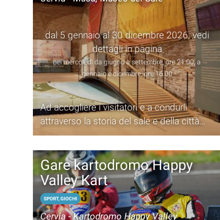
dal 5 gennaio al 30 dicembre 2026, vedi
dettagli in pagina
nei mercoledì da giugno a settembre, ore 21.00; a
gennaio e dicembre, ore 16.00
Ad accogliere i visitatori e a condurli
attraverso la storia del sale e della città
saranno i salinari del gruppo culturale
Civiltà Salinara
Gare kartodromo Happy
Valley Kart
SPORT, GIOCHI
Cervia - Kartodromo Happy Valley