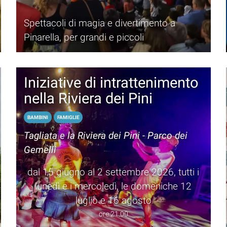
Spettacoli di magia e divertimento a
Pinarella, per grandi e piccoli
Iniziative di intrattenimento
nella Riviera dei Pini
BAMBINI
FAMIGLIE
Tagliata e la Riviera dei Pini - Parco dei
Gemelli
dal 15 giugno al 2 settembre 2026, tutti i
lunedì e i mercoledì, le domeniche 12
luglio e 16 agosto
ore 21.00