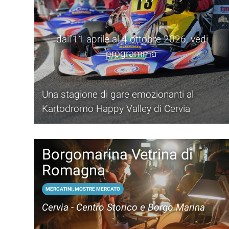
dall'11 aprile al 4 ottobre 2026, vedi
programma
Una stagione di gare emozionanti al
Kartodromo Happy Valley di Cervia
Borgomarina Vetrina di
Romagna
MERCATINI, MOSTRE MERCATO
Cervia - Centro Storico e Borgo Marina