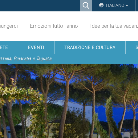
Ricerca
ITALIANO
Advanced
Search…
ungerci
Emozioni tutto l'anno
Idee per la tua vacan
NETE
EVENTI
TRADIZIONE E CULTURA
ttima, Pinarella e Tagliata