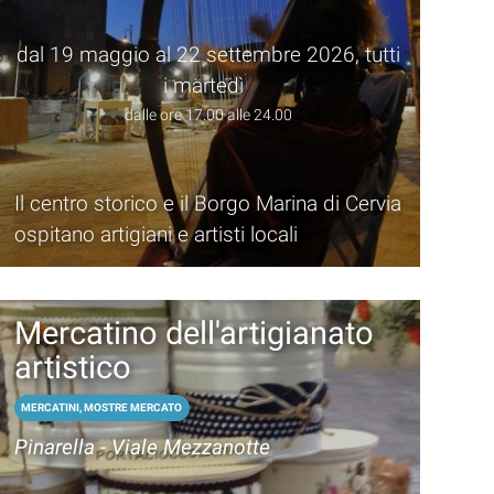
dal 19 maggio al 22 settembre 2026, tutti
i martedì
dalle ore 17.00 alle 24.00
Il centro storico e il Borgo Marina di Cervia
ospitano artigiani e artisti locali
Mercatino dell'artigianato
artistico
MERCATINI, MOSTRE MERCATO
Pinarella - Viale Mezzanotte