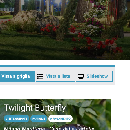
Vista a griglia
Vista a lista
Slideshow
Twilight Butterfly
VISITE GUIDATE
FAMIGLIE
A PAGAMENTO
Milano Marittima - Casa delle Farfalle