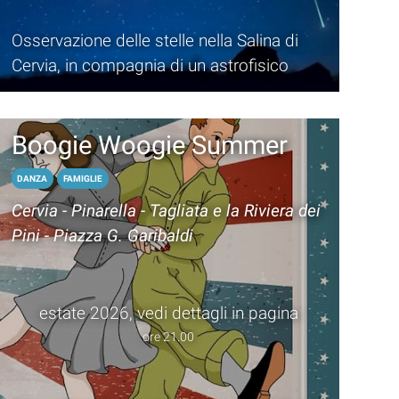
Osservazione delle stelle nella Salina di
Cervia, in compagnia di un astrofisico
Boogie Woogie Summer
DANZA
FAMIGLIE
Cervia - Pinarella - Tagliata e la Riviera dei
Pini - Piazza G. Garibaldi
estate 2026, vedi dettagli in pagina
ore 21.00