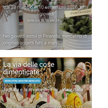
dal 28 maggio al 10 settembre 2026, tutti
i giovedì
dalle ore 16.00 alle 24.00
Nei giovedì estivi di Pinarella, mercatino di
originali oggetti fatti a mano
La via delle cose
dimenticate
MERCATINI, MOSTRE MERCATO
Tagliata e la Riviera dei Pini - Viale Italia
dal 2 giugno all'8 settembre 2026, tutti i