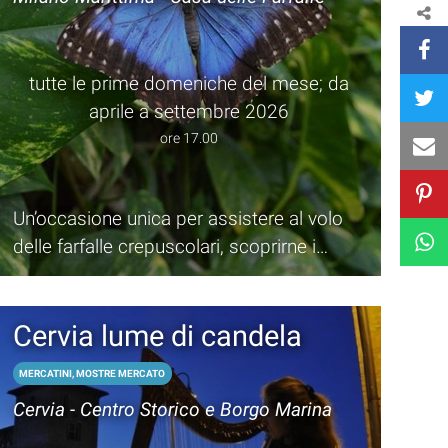
tutte le prime domeniche del mese; da
aprile a settembre 2026
ore 17.00
Un’occasione unica per assistere al volo
delle farfalle crepuscolari, scoprirne i
segreti e le abitudini.
Cervia lume di candela
MERCATINI, MOSTRE MERCATO
Cervia - Centro Storico e Borgo Marina