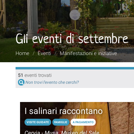
Gli eventi di settembre
Tu
Home
/
Eventi
/
Manifestazioni e iniziative
sei
qui:
51
eventi trovati
Non trovi l'evento che cerchi?
I salinari raccontano
VISITE GUIDATE
FAMIGLIE
A PAGAMENTO
Cervia - Musa, Museo del Sale