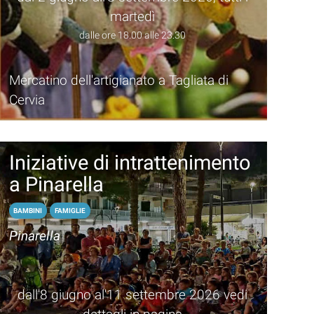
martedì
dalle ore 18.00 alle 23.30
Mercatino dell'artigianato a Tagliata di
Cervia
Iniziative di intrattenimento
a Pinarella
BAMBINI
FAMIGLIE
Pinarella
dall'8 giugno al'11 settembre 2026 vedi