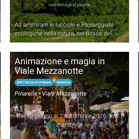
vedi dettagli in pagina
Ad ammirare le lucciole e Passeggiate
ecologiche nella natura, nel Bosco del
Duca D’Altemps a Castiglione di Cervia
Animazione e magia in
Viale Mezzanotte
SPETTACOLI DI STRADA
FAMIGLIE
Pinarella - Viale Mezzanotte
dal 10 giugno al 2 settembre 2026, tutti i
mercoledì
ore 21.00