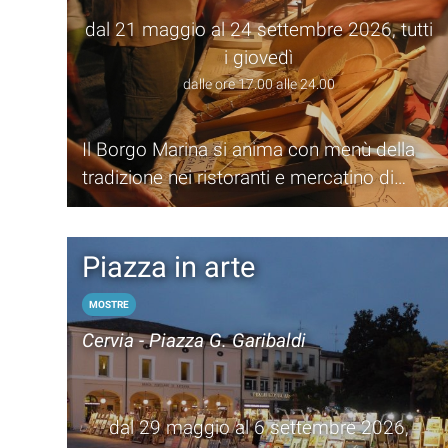
dal 21 maggio al 24 settembre 2026, tutti
i giovedì
dalle ore 17.00 alle 24.00
Il Borgo Marina si anima con menù della
tradizione nei ristoranti e mercatino di
artigianato e prodotti enogastronomici
Piazza in arte
MOSTRE
Cervia - Piazza G. Garibaldi
dal 29 maggio al 6 settembre 2026,