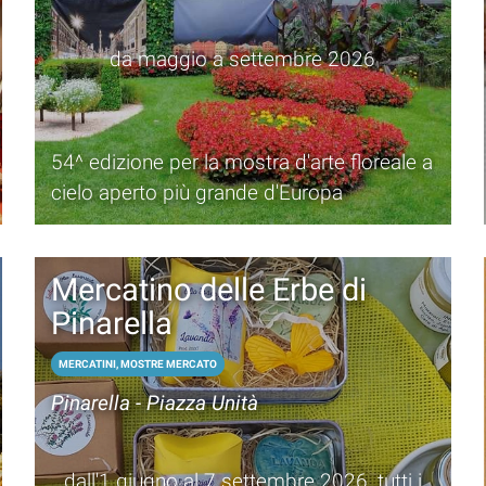
da maggio a settembre 2026
54^ edizione per la mostra d'arte floreale a
cielo aperto più grande d'Europa
Mercatino delle Erbe di
Pinarella
MERCATINI, MOSTRE MERCATO
Pinarella - Piazza Unità
dall'1 giugno al 7 settembre 2026, tutti i