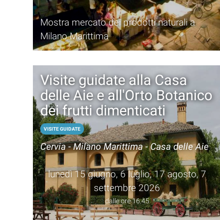
Mostra mercato dei prodotti naturali a
Milano Marittima
Visite guidate alla Casa
delle Aie e all'Orto Botanico
dei frutti dimenticati
VISITE GUIDATE
Cervia - Milano Marittima - Casa delle Aie
lunedì 15 giugno, 6 luglio, 17 agosto, 7
settembre 2026
dalle ore 16.45