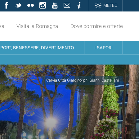
Facebook
Twitter
Flickr
Instagram
YouTube
Contatti
Informazioni
METEO
za
Visita la Romagna
Dove dormire e offerte
SPORT, BENESSERE, DIVERTIMENTO
I SAPORI
Cervia Città Giardino, ph. Gianni Castellani