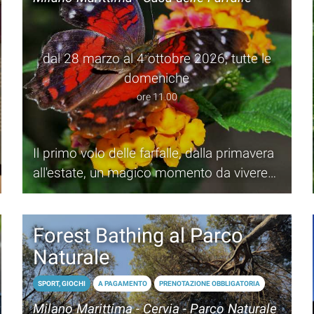
dal 28 marzo al 4 ottobre 2026; tutte le
domeniche
ore 11.00
Il primo volo delle farfalle, dalla primavera
all'estate, un magico momento da vivere
alla Casa delle Farfalle di Milano Marittima
Forest Bathing al Parco
Naturale
SPORT, GIOCHI
A PAGAMENTO
PRENOTAZIONE OBBLIGATORIA
Milano Marittima - Cervia - Parco Naturale